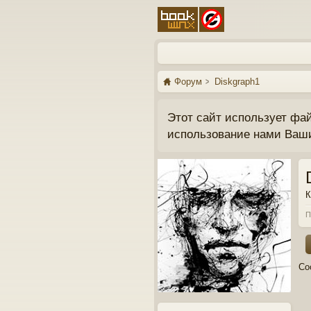
Форум
Diskgraph1
Этот сайт использует фа
использование нами Ваш
К
П
Со