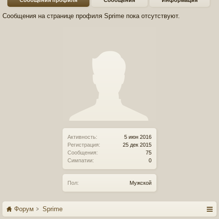
Сообщения профиля
Сообщения
Информация
Сообщения на странице профиля Sprime пока отсутствуют.
Активность:
5 июн 2016
Регистрация:
25 дек 2015
Сообщения:
75
Симпатии:
0
Пол:
Мужской
Форум
Sprime