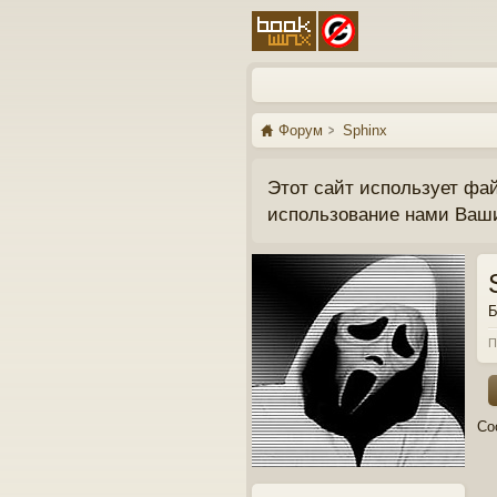
Форум
Sphinx
Этот сайт использует фа
использование нами Ваш
Б
П
Со