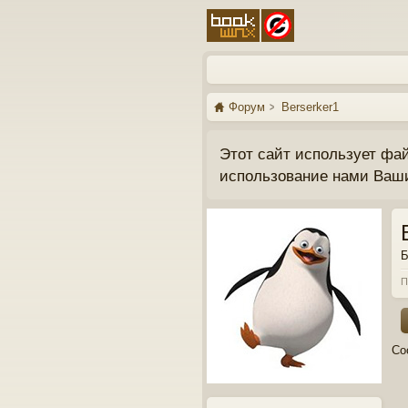
Форум
Berserker1
Этот сайт использует фа
использование нами Ваш
Б
П
Со