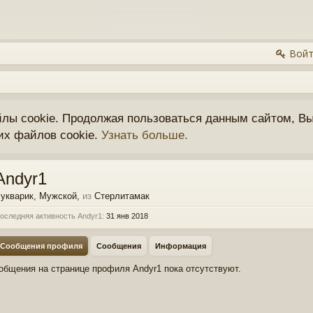
Войт
йлы cookie. Продолжая пользоваться данным сайтом, Вы
их файлов cookie.
Узнать больше.
Andyr1
укварик
, Мужской,
из
Стерлитамак
оследняя активность Andyr1:
31 янв 2018
Сообщения профиля
Сообщения
Информация
общения на странице профиля Andyr1 пока отсутствуют.