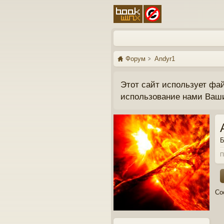
Форум
Andyr1
Этот сайт использует фа
использование нами Ваш
Б
П
Со