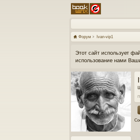
Форум
Ivan-vip1
Этот сайт использует фа
использование нами Ваш
Ш
П
Со