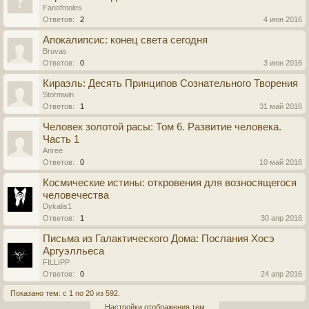
Fanofmoles
Ответов:
2
4 июн 2016
Апокалипсис: конец света сегодня
Bruvas
Ответов:
0
3 июн 2016
Кираэль: Десять Принципов Сознательного Творения
Stormwin
Ответов:
1
31 май 2016
Человек золотой расы: Том 6. Развитие человека.
Часть 1
Anree
Ответов:
0
10 май 2016
Космические истины: откровения для возносящегося
человечества
Dykalis1
Ответов:
1
30 апр 2016
Письма из Галактического Дома: Послания Хосэ
Аргуэлльеса
FILLIPP
Ответов:
0
24 апр 2016
Показано тем: с 1 по 20 из 592.
Настройки отображения тем