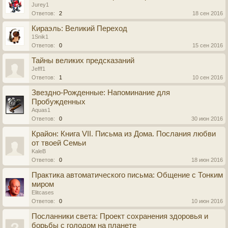
Jurey1
Ответов:
2
18 сен 2016
Кираэль: Великий Переход
1Snik1
Ответов:
0
15 сен 2016
Тайны великих предсказаний
Jefff1
Ответов:
1
10 сен 2016
Звездно-Рожденные: Напоминание для
Пробужденных
Aquas1
Ответов:
0
30 июн 2016
Крайон: Книга VII. Письма из Дома. Послания любви
от твоей Семьи
KaleB
Ответов:
0
18 июн 2016
Практика автоматического письма: Общение с Тонким
миром
Elitcases
Ответов:
0
10 июн 2016
Посланники света: Проект сохранения здоровья и
борьбы с голодом на планете