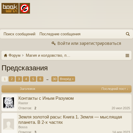
Поиск сообщений
Последние сообщения
Войти или зарегистрироваться
Форум
Магия и колдовство, парапсихология, сонники
Предсказания
1
2
3
4
5
6
→
30
Вперёд >
Заголовок
Последний пост ↓
Контакты с Иным Разумом
Rastor
Ответов:
2
20 июл 2025
Земля золотой расы: Книга 1. Земля — мыслящая
планета. В 2-х частях
Bosss
Ответов:
3
14 апр 2023