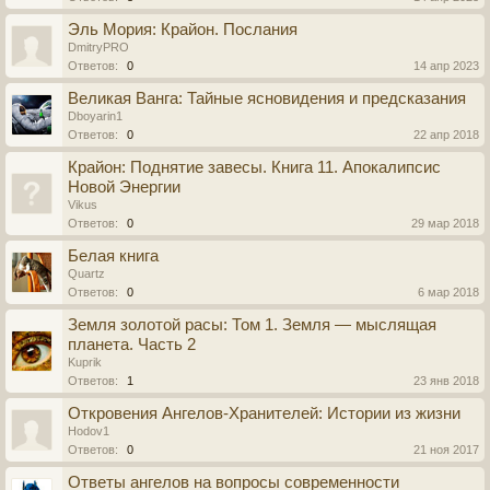
Эль Мория: Крайон. Послания
DmitryPRO
Ответов:
0
14 апр 2023
Великая Ванга: Тайные ясновидения и предсказания
Dboyarin1
Ответов:
0
22 апр 2018
Крайон: Поднятие завесы. Книга 11. Апокалипсис
Новой Энергии
Vikus
Ответов:
0
29 мар 2018
Белая книга
Quartz
Ответов:
0
6 мар 2018
Земля золотой расы: Том 1. Земля — мыслящая
планета. Часть 2
Kuprik
Ответов:
1
23 янв 2018
Откровения Ангелов-Хранителей: Истории из жизни
Hodov1
Ответов:
0
21 ноя 2017
Ответы ангелов на вопросы современности