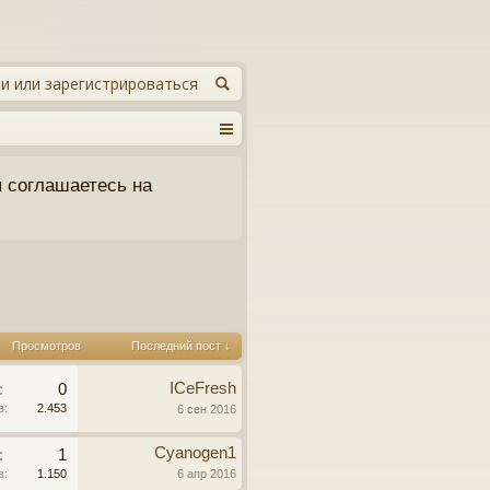
и или зарегистрироваться
 соглашаетесь на
Просмотров
Последний пост ↓
ICeFresh
:
0
в:
2.453
6 сен 2016
Cyanogen1
:
1
в:
1.150
6 апр 2016