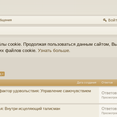
Войт
общения
йлы cookie. Продолжая пользоваться данным сайтом, Вы
их файлов cookie.
Узнать больше.
д >
Дата создания
Ответов
фактор удовольствия: Управление самочувствием
Ответов
Просмотро
ья: Внутри исцеляющий талисман
Ответов
Просмотро