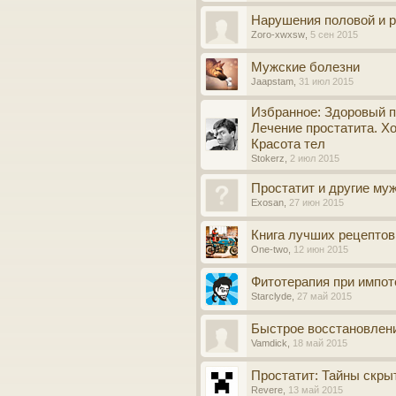
Нарушения половой и 
Zoro-xwxsw
,
5 сен 2015
Мужские болезни
Jaapstam
,
31 июл 2015
Избранное: Здоровый п
Лечение простатита. Х
Красота тел
Stokerz
,
2 июл 2015
Простатит и другие му
Exosan
,
27 июн 2015
Книга лучших рецепто
One-two
,
12 июн 2015
Фитотерапия при импот
Starclyde
,
27 май 2015
Быстрое восстановлен
Vamdick
,
18 май 2015
Простатит: Тайны скр
Revere
,
13 май 2015