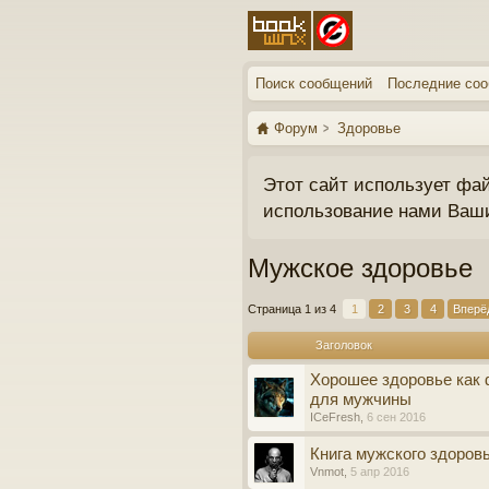
Поиск сообщений
Последние со
Форум
Здоровье
Этот сайт использует фа
использование нами Ваш
Мужское здоровье
Страница 1 из 4
1
2
3
4
Вперё
Заголовок
Хорошее здоровье как 
для мужчины
ICeFresh
,
6 сен 2016
Книга мужского здоров
Vnmot
,
5 апр 2016