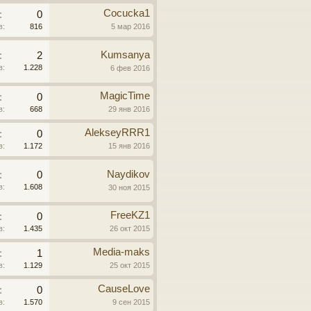
Cocucka1
:
0
в:
816
5 мар 2016
Kumsanya
:
2
в:
1.228
6 фев 2016
MagicTime
:
0
в:
668
29 янв 2016
AlekseyRRR1
:
0
в:
1.172
15 янв 2016
Naydikov
:
0
в:
1.608
30 ноя 2015
FreeKZ1
:
0
в:
1.435
26 окт 2015
Media-maks
:
1
в:
1.129
25 окт 2015
CauseLove
:
0
в:
1.570
9 сен 2015