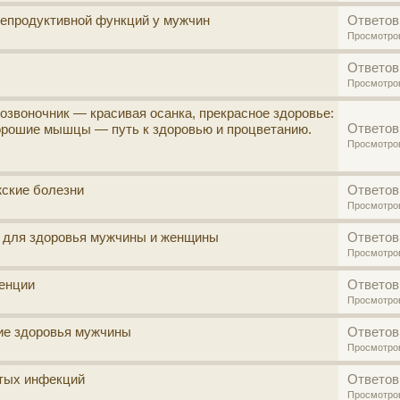
репродуктивной функций у мужчин
Ответов
Просмотро
Ответов
Просмотро
озвоночник — красивая осанка, прекрасное здоровье:
Ответов
орошие мышцы — путь к здоровью и процветанию.
Просмотро
жские болезни
Ответов
Просмотро
в для здоровья мужчины и женщины
Ответов
Просмотро
енции
Ответов
Просмотро
ие здоровья мужчины
Ответов
Просмотро
ытых инфекций
Ответов
Просмотро