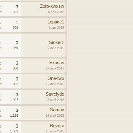
Zoro-xwxsw
:
3
в:
1.322
6 сен 2015
Lepage1
:
1
в:
999
1 авг 2015
Stokerz
:
0
в:
959
2 июл 2015
Exosan
:
0
в:
680
27 июн 2015
One-two
:
0
в:
805
12 июн 2015
Starclyde
:
3
в:
1.007
28 май 2015
Gordon
:
3
в:
1.189
18 май 2015
Revere
:
0
в:
1.053
13 май 2015