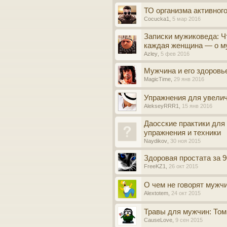
ТО организма активного
Cocucka1
,
5 мар 2016
Записки мужиковеда: Ч
каждая женщина — о м
Azley
,
5 фев 2016
Мужчина и его здоровье
MagicTime
,
29 янв 2016
Упражнения для увели
AlekseyRRR1
,
15 янв 2016
Даосские практики для
упражнения и техники
Naydikov
,
30 ноя 2015
Здоровая простата за 9
FreeKZ1
,
26 окт 2015
О чем не говорят мужч
Alextotem
,
24 окт 2015
Травы для мужчин: Том
CauseLove
,
9 сен 2015