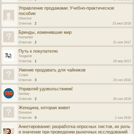
Управление продажами: Учебно-практическое
пособие
Obormot
Ответов:
2
23 июл 2018
Бренды, изменившие мир
Komwriter
Ответов:
2
21 ноя 2017
Путь к покупателю
Teogamit
Ответов:
1
29 апр 2017
Умение продавать для чайников
Cyapa
Ответов:
3
23 сен 2016
Управляй удовольствием!
Sanday
Ответов:
2
20 сен 2016
Женщина, которая живет
Drimdrim
Ответов:
0
1 сен 2016
Анкетирование: разработка опросных листов, их роль
и значение при проведении рыночных исследований