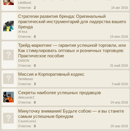
LifeBlood
Ответов:
2
16 авг 2016
Стратегии развития бренда: Оригинальный
практический инструментарий для лидерства вашего
бренда
Al-bsa
Ответов:
0
19 июн 2016
Трейд-маркетинг — гарантия успешной торговли, или
Как стимулировать оптовых и розничных торговцев:
Практическое пособие
DdSON
Ответов:
0
31 май 2016
Миссия и Корпоративный кодекс
SimMaster
Ответов:
3
3 май 2016
Секреты наиболее успешных продавцов
AleksandrZ
Ответов:
0
24 апр 2016
Минуточку внимания! Будьте собою — и вы станете
самым успешным брендом
CauseLove1
Ответов:
0
20 апр 2016