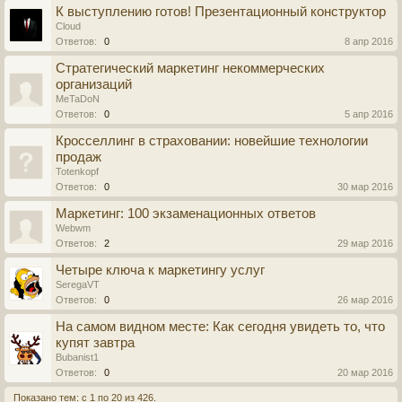
К выступлению готов! Презентационный конструктор
Cloud
Ответов:
0
8 апр 2016
Стратегический маркетинг некоммерческих
организаций
MeTaDoN
Ответов:
0
5 апр 2016
Кросселлинг в страховании: новейшие технологии
продаж
Totenkopf
Ответов:
0
30 мар 2016
Маркетинг: 100 экзаменационных ответов
Webwm
Ответов:
2
29 мар 2016
Четыре ключа к маркетингу услуг
SeregaVT
Ответов:
0
26 мар 2016
На самом видном месте: Как сегодня увидеть то, что
купят завтра
Bubanist1
Ответов:
0
20 мар 2016
Показано тем: с 1 по 20 из 426.