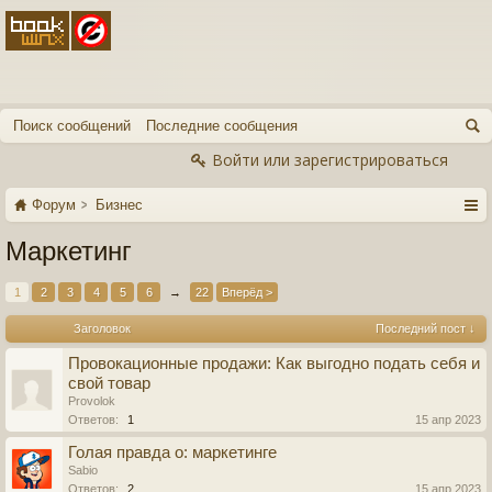
Поиск сообщений
Последние сообщения
Войти или зарегистрироваться
Форум
Бизнес
Маркетинг
1
2
3
4
5
6
→
22
Вперёд >
Заголовок
Последний пост ↓
Провокационные продажи: Как выгодно подать себя и
свой товар
Provolok
Ответов:
1
15 апр 2023
Голая правда о: маркетинге
Sabio
Ответов:
2
15 апр 2023