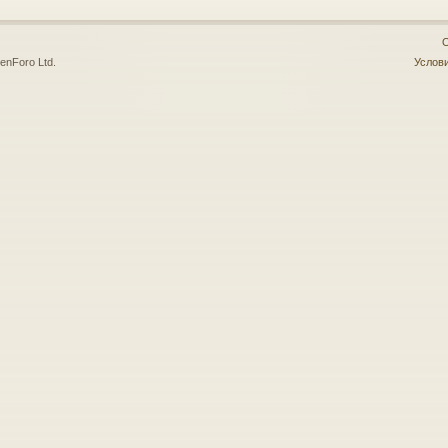
О
enForo Ltd.
Услови