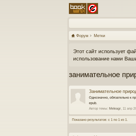
Форум
Метки
Этот сайт использует фа
использование нами Ваш
занимательное при
Занимательное приро
Однозначно, обязательно к п
epub.
Автор темы:
Meleagr
,
11 апр 2
Показано результатов: с 1 по 1 из 1.