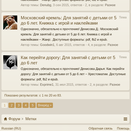
Автор темы:
Denubg
,
3 сен 2015
, ответов - 2, в разделе:
Разное
Московский кремль: Для занятий с детьми от 5
Тема
до 6 лет. Книжка с игрой и наклейками
Однозначно, обязательно к прочтению! Денисова Д.: Московский
кремль: Для занятий с детьми от 5 до 6 лет. Книжка с игрой и
наклейками – Жанр:. Доступные форматы: pdf, fb2 и epub.
Автор темы:
Goodwin1
,
6 авг 2015
, ответов - 4, в разделе:
Разное
Как перейти дорогу: Для занятий с детьми от 5
Тема
до 6 лет
Однозначно, обязательно к прочтению! Денисова Дарья: Как перейти
дорогу: Для занятий с детьми от 5 до 6 лет – Хрестоматии. Доступные
форматы: pdf, fb2 и epub.
Автор темы:
Exprime1
,
31 июл 2015
, ответов - 2, в разделе:
Разное
Показано результатов: с 1 по 20 из 83.
1
2
3
4
5
Вперёд >
Форум
Метки
Russian (RU)
Обратная связь
Помощь