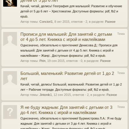
детей от 5 до 6 лет
Качай, читай, делись! География для малышей: Развитие и обучение
детей от 5 до 6 лет – Хрестоматии. Доступные форматы: pdf, fb2 и
epub.
Автор темы:
Conciori1
,
8 окт 2015
, ответов - 2, в разделе:
Разное
Прописи для малышей: Для занятий с детьми
Тема
от 4 до 5 лет. Книжка с игрой и наклейками
Однозначно, обязательно к прочтению! Денисова Д.: Прописи для
малышей: Для занятий с детьми от 4 до 5 лет. Книжка с игрой и
наклейками – Жанр:. Доступные форматы: pdf, fb2 и epub.
Автор темы:
Pirin
,
19 сен 2015
, ответов - 0, в разделе:
Разное
Большой, маленький: Развитие детей от 1 до 2
Тема
лет
Качай, читай, делись! Большой, маленький: Развитие детей от 1 до 2
лет – Рабочие тетради. Доступные форматы: pdf, fb2 и epub.
Автор темы:
Jintonik1
,
12 сен 2015
, ответов - 2, в разделе:
Разное
Я не буду жадным: Для занятий с детьми от 3
Тема
до 4 лет. Книжка с игрой и наклейками
Однозначно, обязательно к прочтению! Бурмистрова Л.А.: Я не буду
жадным: Для занятий с детьми от 3 до 4 лет. Книжка с игрой и
наклейками – Жанр:. Доступные форматы: pdf, fb2 и epub.