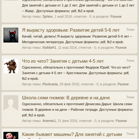
Для занятий с детьми от 1 до 2 лет: Для занятий с детьми от 1 до 2 лет
– Жанр:. Доступные форматы: pdf, fb2 и epub.
Автор темы:
Sphinx
,
1 май 2016
, ответов - 0, в разделе:
Разное
Я вырасту здоровым: Развитие детей 5-6 лет
Тема
Качай, читай, делись! Я вырасту здоровым: Развитие детей 5-6 лет –
Методическая литература. Доступные форматы: pdf, fb2 и epub.
Автор темы:
IIIaMaH1
,
11 мар 2016
, ответов - 0, в разделе:
Разное
Что из чего? Занятия с детьми 4-5 лет
Тема
Однозначно, обязательно к прочтению! Федоров Юрий: Что из чего?
Занятия с детьми 4-5 лет – Хрестоматии. Доступные форматы: pdf,
fb2 и epub.
Автор темы:
Pixelvania
,
29 фев 2016
, ответов - 0, в разделе:
Разное
Школа семи гномов: В деревне и на даче
Тема
Однозначно, обязательно к прочтению! Денисова Дарья: Школа семи
гномов: В деревне и на даче – Рабочие тетради. Доступные форматы:
pdf, fb2 и epub.
Автор темы:
Artemis1
,
21 фев 2016
, ответов - 0, в разделе:
Разное
Какие бывают машины? Для занятий с детьми
Тема