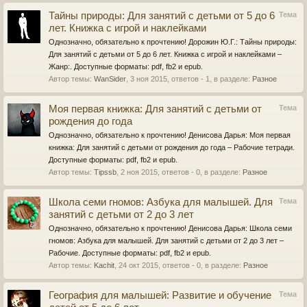
Тайны природы: Для занятий с детьми от 5 до 6
Тема
лет. Книжка с игрой и наклейками
Однозначно, обязательно к прочтению! Дорожин Ю.Г.: Тайны природы:
Для занятий с детьми от 5 до 6 лет. Книжка с игрой и наклейками –
Жанр:. Доступные форматы: pdf, fb2 и epub.
Автор темы:
WanSider
,
3 ноя 2015
, ответов - 1, в разделе:
Разное
Моя первая книжка: Для занятий с детьми от
Тема
рождения до года
Однозначно, обязательно к прочтению! Денисова Дарья: Моя первая
книжка: Для занятий с детьми от рождения до года – Рабочие тетради.
Доступные форматы: pdf, fb2 и epub.
Автор темы:
Tipssb
,
2 ноя 2015
, ответов - 0, в разделе:
Разное
Школа семи гномов: Азбука для малышей. Для
Тема
занятий с детьми от 2 до 3 лет
Однозначно, обязательно к прочтению! Денисова Дарья: Школа семи
гномов: Азбука для малышей. Для занятий с детьми от 2 до 3 лет –
Рабочие. Доступные форматы: pdf, fb2 и epub.
Автор темы:
Kachit
,
24 окт 2015
, ответов - 0, в разделе:
Разное
География для малышей: Развитие и обучение
Тема