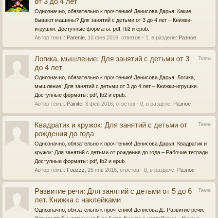
от 3 до 4 лет
Однозначно, обязательно к прочтению! Денисова Дарья: Какие
бывают машины? Для занятий с детьми от 3 до 4 лет – Книжки-
игрушки. Доступные форматы: pdf, fb2 и epub.
Автор темы:
Parenie
,
10 фев 2016
, ответов - 1, в разделе:
Разное
Логика, мышление: Для занятий с детьми от 3
Тема
до 4 лет
Однозначно, обязательно к прочтению! Денисова Дарья: Логика,
мышление: Для занятий с детьми от 3 до 4 лет – Книжки-игрушки.
Доступные форматы: pdf, fb2 и epub.
Автор темы:
Painite
,
3 фев 2016
, ответов - 0, в разделе:
Разное
Квадратик и кружок: Для занятий с детьми от
Тема
рождения до года
Однозначно, обязательно к прочтению! Денисова Дарья: Квадратик и
кружок: Для занятий с детьми от рождения до года – Рабочие тетради.
Доступные форматы: pdf, fb2 и epub.
Автор темы:
Foozzz
,
25 янв 2016
, ответов - 0, в разделе:
Разное
Развитие речи: Для занятий с детьми от 5 до 6
Тема
лет. Книжка с наклейками
Однозначно, обязательно к прочтению! Денисова Д.: Развитие речи: