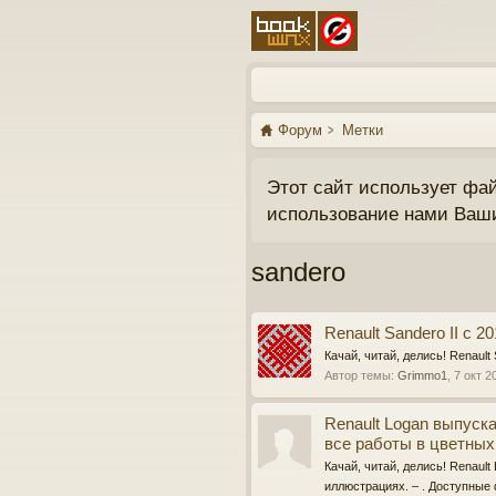
Форум
Метки
Этот сайт использует фа
использование нами Ваш
sandero
Renault Sandero II с 2
Качай, читай, делись! Renault 
Автор темы:
Grimmo1
,
7 окт 2
Renault Logan выпуска
все работы в цветны
Качай, читай, делись! Renaul
иллюстрациях. – . Доступные ф