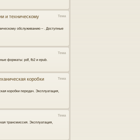
ии и техническому
Тема
ехническому обслуживанию – . Доступные
Тема
пные форматы: pdf, fb2 и epub.
механическая коробки
Тема
еская коробки передач. Эксплуатация,
Тема
еская трансмиссия. Эксплуатация,