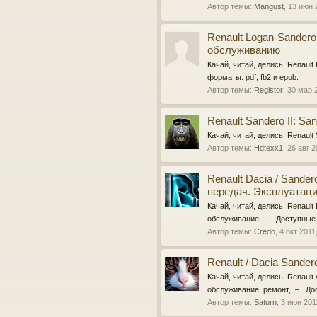
Автор темы:
Mangust
,
13 июн 
Renault Logan-Sandero
обслуживанию
Качай, читай, делись! Renaul
форматы: pdf, fb2 и epub.
Автор темы:
Registor
,
30 мар 
Renault Sandero II: Sa
Качай, читай, делись! Renault
Автор темы:
Hdtexx1
,
26 авг 
Renault Dacia / Sande
передач. Эксплуатаци
Качай, читай, делись! Renault
обслуживание,. – . Доступные 
Автор темы:
Credo
,
4 окт 2011
Renault / Dacia Sande
Качай, читай, делись! Renault
обслуживание, ремонт,. – . До
Автор темы:
Saturn
,
3 июн 201