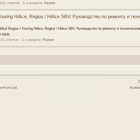
016
, ответов - 0, в разделе:
Разное
 Touring HiAce, Regius / HiAce SBV: Руководство по ремонту и т
HiAce Regius / Touring HiAce, Regius / HiAce SBV: Руководство по ремонту и техническ
и epub.
015
, ответов - 2, в разделе:
Разное
О
enForo Ltd.
Услови