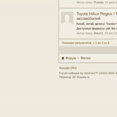
Автор темы:
Proweb
,
26 фев 2
Toyota HiAce Regius /
автомобилей
Качай, читай, делись! Toyota 
Доступные форматы: pdf, fb2 
Автор темы:
Ablum1
,
24 апр 2
Показано результатов: с 1 по 3 из 3.
Форум
Метки
Russian (RU)
Forum software by XenForo™
©2010-2016 X
Перевод:
XF-Russia.ru