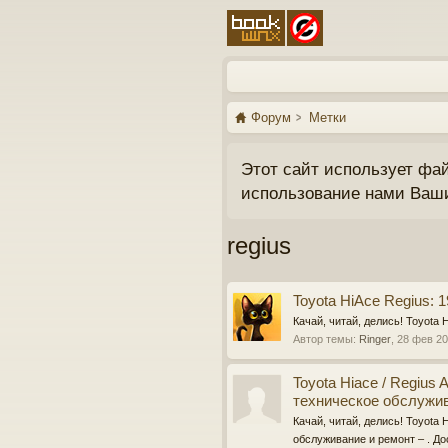
Форум
Метки
Этот сайт использует фа
использование нами Ваш
regius
Toyota HiAce Regius: 
Качай, читай, делись! Toyota
Автор темы:
Ringer
,
28 фев 2
Toyota Hiace / Regiu
техническое обслужив
Качай, читай, делись! Toyota
обслуживание и ремонт – . До