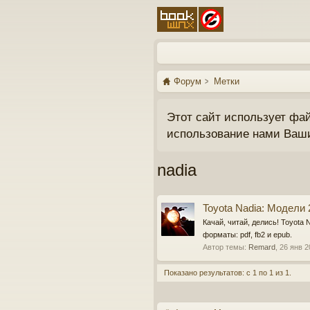
Форум
Метки
Этот сайт использует фа
использование нами Ваш
nadia
Toyota Nadia: Модели
Качай, читай, делись! Toyot
форматы: pdf, fb2 и epub.
Автор темы:
Remard
,
26 янв 2
Показано результатов: с 1 по 1 из 1.