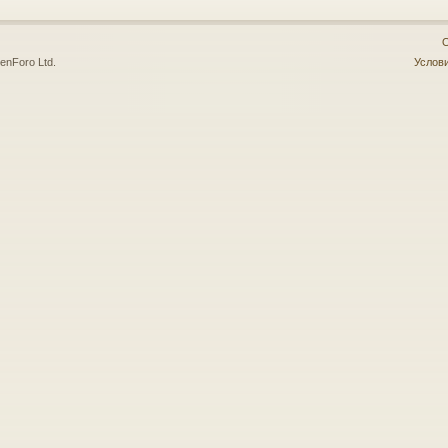
О
enForo Ltd.
Услови