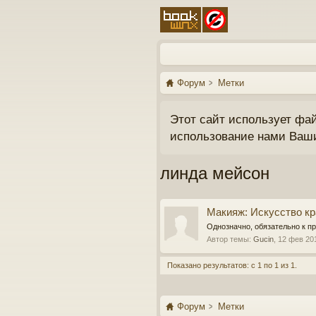
Форум
Метки
Этот сайт использует фа
использование нами Ваш
линда мейсон
Макияж: Искусство к
Однозначно, обязательно к пр
Автор темы:
Gucin
,
12 фев 20
Показано результатов: с 1 по 1 из 1.
Форум
Метки