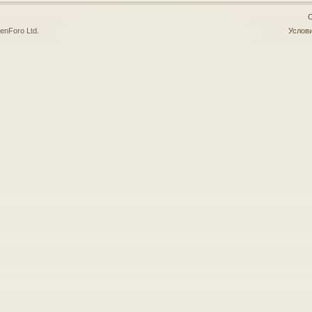
О
enForo Ltd.
Услови