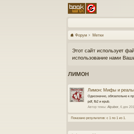
Форум
Метки
Этот сайт использует фа
использование нами Ваш
лимон
Лимон: Мифы и реаль
Однозначно, обязательно к п
pdf, fb2 и epub.
Автор темы:
Alyubor
,
6 дек 20
Показано результатов: с 1 по 1 из 1.