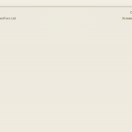
О
enForo Ltd.
Услови