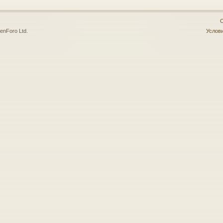
О
enForo Ltd.
Услови