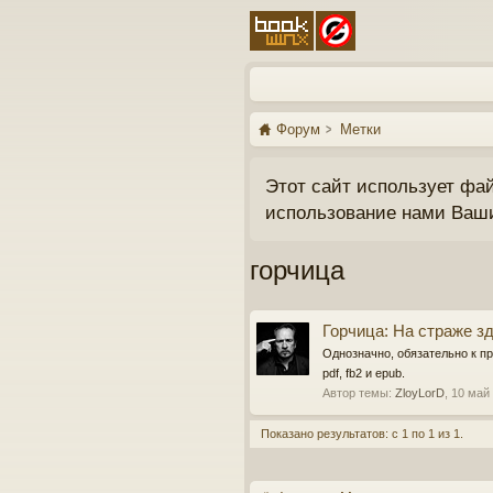
Форум
Метки
Этот сайт использует фа
использование нами Ваш
горчица
Горчица: На страже з
Однозначно, обязательно к п
pdf, fb2 и epub.
Автор темы:
ZloyLorD
,
10 май
Показано результатов: с 1 по 1 из 1.