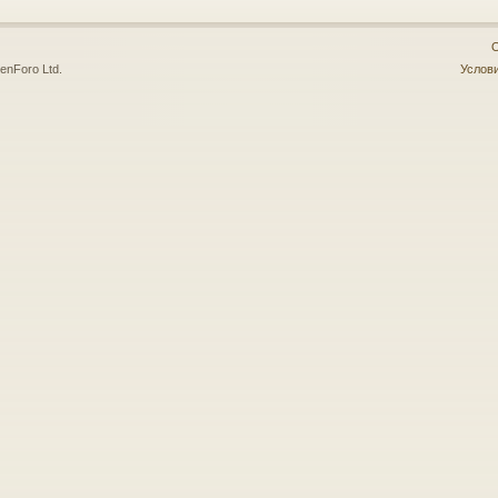
О
enForo Ltd.
Услови