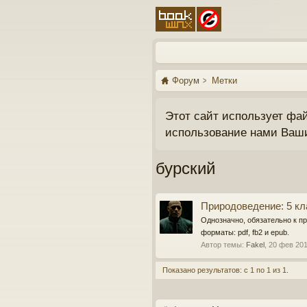
Форум
Метки
Этот сайт использует фа
использование нами Ваш
бурский
Природоведение: 5 кл
Однозначно, обязательно к пр
форматы: pdf, fb2 и epub.
Автор темы:
Fakel
,
20 фев 20
Показано результатов: с 1 по 1 из 1.