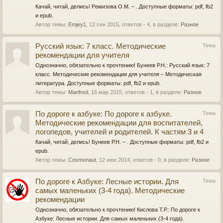
Качай, читай, делись! Ремизова О.М. – . Доступные форматы: pdf, fb2
и epub.
Автор темы:
Emjey1
,
12 сен 2015
, ответов - 4, в разделе:
Разное
Русский язык: 7 класс. Методические
Тема
рекомендации для учителя
Однозначно, обязательно к прочтению! Бунеев Р.Н.: Русский язык: 7
класс. Методические рекомендации для учителя – Методическая
литература. Доступные форматы: pdf, fb2 и epub.
Автор темы:
Manfred
,
16 мар 2015
, ответов - 1, в разделе:
Разное
По дороге к азбуке: По дороге к азбуке.
Тема
Методические рекомендации для воспитателей,
логопедов, учителей и родителей. К частям 3 и 4
Качай, читай, делись! Бунеев Р.Н. – . Доступные форматы: pdf, fb2 и
epub.
Автор темы:
Cosmonaut
,
12 июн 2014
, ответов - 0, в разделе:
Разное
По дороге к Азбуке: Лесные истории. Для
Тема
самых маленьких (3-4 года). Методические
рекомендации
Однозначно, обязательно к прочтению! Кислова Т.Р.: По дороге к
Азбуке: Лесные истории. Для самых маленьких (3-4 года).