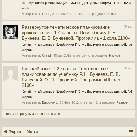
Методические рекомендации – Жанр:. Доступные форматы: pdf, fb2 и
epub.
Автор темы:
Orion
,
2 янв 2013
, ответов - 2, в разделе:
Разное
Развернутое тематическое планирование
Тема
уроков чтения: 1-4 классы. По учебнику Р. Н.
Бунеева, Е. В. Бунеевой. Программа «Школа 2100»
Качай, читай, делись! Щербинина И.В. – . Доступные форматы: pdf, fb2
и epub.
Автор темы:
Chifa1
,
30 дек 2012
, ответов - 0, в разделе:
Разное
Русский язык: 1-2 классы. Тематическое
Тема
планирование по учебнику Р. Н. Бунеева, Е. В.
Бунеевой, О. П. Прониной. Программа «Школа
2100»
Качай, читай, делись! Щербинина И.В. – . Доступные форматы: pdf, fb2
и epub.
Автор темы:
Empower1
,
23 фев 2011
, ответов - 2, в разделе:
Разное
Показано результатов: с 1 по 6 из 6.
Форум
Метки