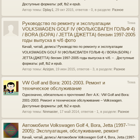
Доступные форматы: pdf, fb2 и epub.
Автор темы:
Djday1
,
29 окт 2015
, ответов - 0, в разделе:
Разное
Руководство по ремонту и эксплуатации
Тема
VOLKSWAGEN GOLF IV (ФОЛЬКСВАГЕН ГОЛЬФ 4)
/ BORA (БОРА) / JETTA (ДЖЕТТА) бензин 1997-2005
годы выпуска в ч/б фото
Качай, читай, делись! Руководство по ремонту и эксплуатации
VOLKSWAGEN GOLF IV (ФОЛЬКСВАГЕН ГОЛЬФ 4) / BORA (БОРА) /
JETTA (ДЖЕТТА) бензин 1997-2005 годы выпуска в ч/б. – . Доступные
форматы: pdf, fb2 и epub.
Автор темы:
Azizjon
,
19 июн 2015
, ответов - 3, в разделе:
Разное
VW Golf and Bora: 2001-2003. Ремонт и
Тема
техническое обслуживание
Однозначно, обязательно к прочтению! Легг А.К.: VW Golf and Bora:
2001-2003. Ремонт и техническое обслуживание – Volkswagen.
Доступные форматы: pdf, fb2 и epub.
Автор темы:
Nnmaster
,
17 май 2014
, ответов - 1, в разделе:
Разное
Автомобили Volkswagen Golf 4, Bora, Jetta (1997-
Тема
2005): Эксплуатация, обслуживание, ремонт
Качай, читай, делись! Автомобили Volkswagen Golf 4, Bora, Jetta (1997-