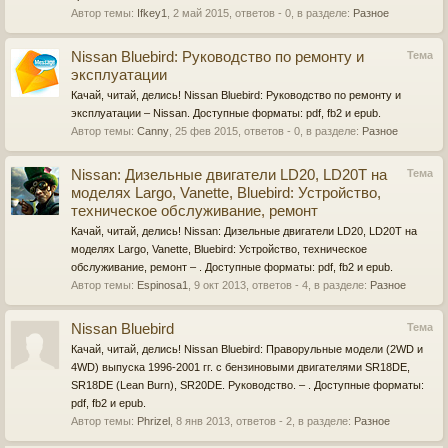
Автор темы:
Ifkey1
,
2 май 2015
, ответов - 0, в разделе:
Разное
Nissan Bluebird: Руководство по ремонту и
Тема
эксплуатации
Качай, читай, делись! Nissan Bluebird: Руководство по ремонту и
эксплуатации – Nissan. Доступные форматы: pdf, fb2 и epub.
Автор темы:
Canny
,
25 фев 2015
, ответов - 0, в разделе:
Разное
Nissan: Дизельные двигатели LD20, LD20T на
Тема
моделях Largo, Vanette, Bluebird: Устройство,
техническое обслуживание, ремонт
Качай, читай, делись! Nissan: Дизельные двигатели LD20, LD20T на
моделях Largo, Vanette, Bluebird: Устройство, техническое
обслуживание, ремонт – . Доступные форматы: pdf, fb2 и epub.
Автор темы:
Espinosa1
,
9 окт 2013
, ответов - 4, в разделе:
Разное
Nissan Bluebird
Тема
Качай, читай, делись! Nissan Bluebird: Праворульные модели (2WD и
4WD) выпуска 1996-2001 гг. с бензиновыми двигателями SR18DE,
SR18DE (Lean Burn), SR20DE. Руководство. – . Доступные форматы:
pdf, fb2 и epub.
Автор темы:
Phrizel
,
8 янв 2013
, ответов - 2, в разделе:
Разное