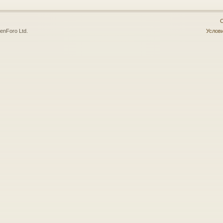
О
enForo Ltd.
Услови