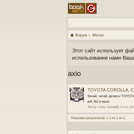
Форум
Метки
Этот сайт использует фа
использование нами Ваш
axio
TOYOTA COROLLA, COR
Качай, читай, делись! TOYOT
pdf, fb2 и epub.
Автор темы:
LLcoolJ
,
8 сен 20
Показано результатов: с 1 по 1 из 1.