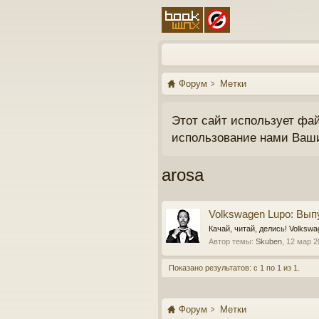
Форум
Метки
Этот сайт использует фа
использование нами Ваш
arosa
Volkswagen Lupo: Выпу
Качай, читай, делись! Volkswa
Автор темы:
Skuben
,
12 мар 2
Показано результатов: с 1 по 1 из 1.
Форум
Метки