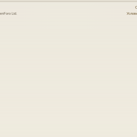
О
enForo Ltd.
Услови