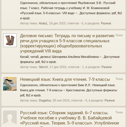
Однозначно, обязательно к прочтению! Якубовская Э.В.: Русский
язык: 7 класс. Рабочая тетрадь к учебнику И. М. Бгажноковой
«Русский язык. 5-9 классы». VIII вид» – . Доступные форматы: pdf, fb2
и epub.
Автор темы:
Asita1
,
18 дек 2015
, ответов - 0, в разделе:
Разное
Деловое письмо: Тетрадь по письму и развитию
Тема
речи для учащихся 5-9 классов специальных
(корректирующих) общеобразовательных
учреждений VIII вида
Качай, читай, делись! Шехирева Альбина Михайловна – . Доступные
форматы: pdf, fb2 и epub.
Автор темы:
Sterzh
,
17 дек 2015
, ответов - 1, в разделе:
Разное
Немецкий язык: Книга для чтения. 7-9 классы
Тема
Однозначно, обязательно к прочтению! Бим И.Л.: Немецкий язык:
Книга для чтения. 7-9 классы – Хрестоматии. Доступные форматы:
pdf, fb2 и epub.
Автор темы:
Dugarka
,
28 ноя 2015
, ответов - 0, в разделе:
Разное
Русский язык: Сборник заданий. 6–7 классы.
Тема
Учебное пособие к учебнику В. В. Бабайцевой
«Русский язык. Теория. 5–9 классы». Углублённое