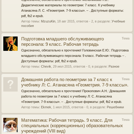
Дидактические материалы по геометрии: 7 класс. К учебнику
Атанасяна Л. С. «Геометрия. 7-9 классы». – . Доступные форматы:
pdf, fb2 и epub.
Автор темы:
MzuzuKin
,
18 авг 2015
, ответов - 2, в разделе:
Учебные
пособия
Подготовка младшего обслуживающего
Тема
персонала: 9 класс. Рабочая тетрадь
Однозначно, обязательно к прочтению! Головинская Е.Ю.: Подготовка
младшего обслуживающего персонала: 9 класс. Рабочая тетрадь – .
Доступные форматы: pdf, fb2 и epub.
Автор темы:
Chevik
,
29 июл 2015
, ответов - 0, в разделе:
Разное
Домашняя работа по геометрии за 7 класс к
Тема
учебнику Л: С. Атанасяна «Геометрия. 7-9 классы».
Однозначно, обязательно к прочтению! Прокопович А.Н.: Домашняя
работа по геометрии за 7 класс к учебнику Л: С. Атанасяна
«Геометрия. 7-9 классы». – . Доступные форматы: pdf, fb2 и epub.
Автор темы:
Ekmek
,
1 июл 2015
, ответов - 0, в разделе:
Решебники
Математика: Рабочая тетрадь. 9 класс. Для
Тема
специальных (коррекционных) образовательных
учреждений (VIII вид)