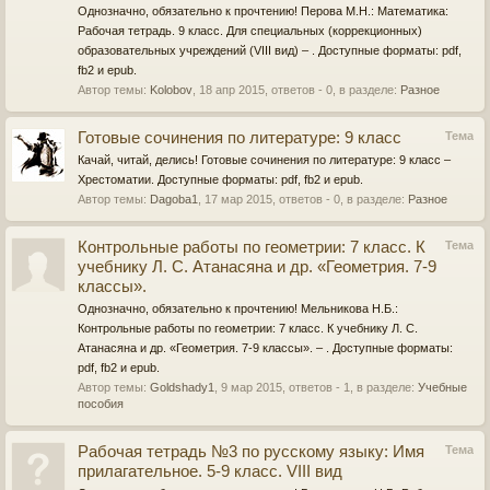
Однозначно, обязательно к прочтению! Перова М.Н.: Математика:
Рабочая тетрадь. 9 класс. Для специальных (коррекционных)
образовательных учреждений (VIII вид) – . Доступные форматы: pdf,
fb2 и epub.
Автор темы:
Kolobov
,
18 апр 2015
, ответов - 0, в разделе:
Разное
Готовые сочинения по литературе: 9 класс
Тема
Качай, читай, делись! Готовые сочинения по литературе: 9 класс –
Хрестоматии. Доступные форматы: pdf, fb2 и epub.
Автор темы:
Dagoba1
,
17 мар 2015
, ответов - 0, в разделе:
Разное
Контрольные работы по геометрии: 7 класс. К
Тема
учебнику Л. С. Атанасяна и др. «Геометрия. 7-9
классы».
Однозначно, обязательно к прочтению! Мельникова Н.Б.:
Контрольные работы по геометрии: 7 класс. К учебнику Л. С.
Атанасяна и др. «Геометрия. 7-9 классы». – . Доступные форматы:
pdf, fb2 и epub.
Автор темы:
Goldshady1
,
9 мар 2015
, ответов - 1, в разделе:
Учебные
пособия
Рабочая тетрадь №3 по русскому языку: Имя
Тема
прилагательное. 5-9 класс. VIII вид