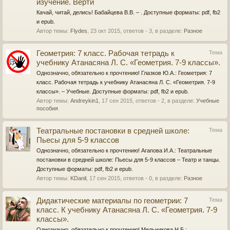
изучение. Верти
Качай, читай, делись! Бабайцева В.В. – . Доступные форматы: pdf, fb2
и epub.
Автор темы:
Flydes
,
23 окт 2015
, ответов - 3, в разделе:
Разное
Геометрия: 7 класс. Рабочая тетрадь к
Тема
учебнику Атанасяна Л. С. «Геометрия. 7-9 классы».
Однозначно, обязательно к прочтению! Глазков Ю.А.: Геометрия: 7
класс. Рабочая тетрадь к учебнику Атанасяна Л. С. «Геометрия. 7-9
классы». – Учебные. Доступные форматы: pdf, fb2 и epub.
Автор темы:
Andreykin1
,
17 сен 2015
, ответов - 2, в разделе:
Учебные
пособия
Театральные постановки в средней школе:
Тема
Пьесы для 5-9 классов
Однозначно, обязательно к прочтению! Агапова И.А.: Театральные
постановки в средней школе: Пьесы для 5-9 классов – Театр и танцы.
Доступные форматы: pdf, fb2 и epub.
Автор темы:
KDanil
,
17 сен 2015
, ответов - 0, в разделе:
Разное
Дидактические материалы по геометрии: 7
Тема
класс. К учебнику Атанасяна Л. С. «Геометрия. 7-9
классы».
Однозначно, обязательно к прочтению! Мельникова Н.Б.: