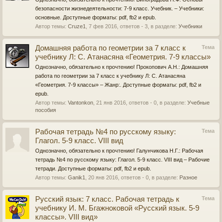
безопасности жизнедеятельности: 7-9 класс. Учебник. – Учебники:
основные. Доступные форматы: pdf, fb2 и epub.
Автор темы:
Cruze1
,
7 фев 2016
, ответов - 3, в разделе:
Учебники
Домашняя работа по геометрии за 7 класс к
Тема
учебнику Л: С. Атанасяна «Геометрия. 7-9 классы»
Однозначно, обязательно к прочтению! Прокопович А.Н.: Домашняя
работа по геометрии за 7 класс к учебнику Л: С. Атанасяна
«Геометрия. 7-9 классы» – Жанр:. Доступные форматы: pdf, fb2 и
epub.
Автор темы:
Vantonkon
,
21 янв 2016
, ответов - 0, в разделе:
Учебные
пособия
Рабочая тетрадь №4 по русскому языку:
Тема
Глагол. 5-9 класс. VIII вид
Однозначно, обязательно к прочтению! Галунчикова Н.Г.: Рабочая
тетрадь №4 по русскому языку: Глагол. 5-9 класс. VIII вид – Рабочие
тетради. Доступные форматы: pdf, fb2 и epub.
Автор темы:
Ganik1
,
20 янв 2016
, ответов - 0, в разделе:
Разное
Русский язык: 7 класс. Рабочая тетрадь к
Тема
учебнику И. М. Бгажноковой «Русский язык. 5-9
классы». VIII вид»