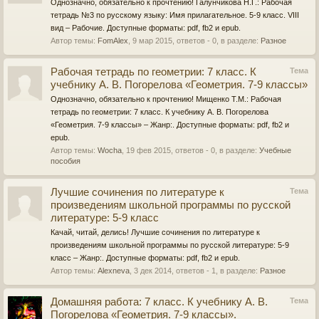
Однозначно, обязательно к прочтению! Галунчикова Н.Г.: Рабочая
тетрадь №3 по русскому языку: Имя прилагательное. 5-9 класс. VIII
вид – Рабочие. Доступные форматы: pdf, fb2 и epub.
Автор темы:
FomAlex
,
9 мар 2015
, ответов - 0, в разделе:
Разное
Рабочая тетрадь по геометрии: 7 класс. К
Тема
учебнику А. В. Погорелова «Геометрия. 7-9 классы»
Однозначно, обязательно к прочтению! Мищенко Т.М.: Рабочая
тетрадь по геометрии: 7 класс. К учебнику А. В. Погорелова
«Геометрия. 7-9 классы» – Жанр:. Доступные форматы: pdf, fb2 и
epub.
Автор темы:
Wocha
,
19 фев 2015
, ответов - 0, в разделе:
Учебные
пособия
Лучшие сочинения по литературе к
Тема
произведениям школьной программы по русской
литературе: 5-9 класс
Качай, читай, делись! Лучшие сочинения по литературе к
произведениям школьной программы по русской литературе: 5-9
класс – Жанр:. Доступные форматы: pdf, fb2 и epub.
Автор темы:
Alexneva
,
3 дек 2014
, ответов - 1, в разделе:
Разное
Домашняя работа: 7 класс. К учебнику А. В.
Тема
Погорелова «Геометрия. 7-9 классы».