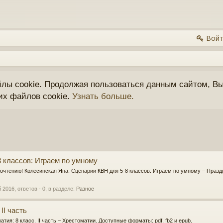
Войт
йлы cookie. Продолжая пользоваться данным сайтом, Вы
их файлов cookie.
Узнать больше.
 классов: Играем по умному
очтению! Колесинская Яна: Сценарии КВН для 5-8 классов: Играем по умному – Праздн
й 2016
, ответов - 0, в разделе:
Разное
II часть
атия: 8 класс. II часть – Хрестоматии. Доступные форматы: pdf, fb2 и epub.