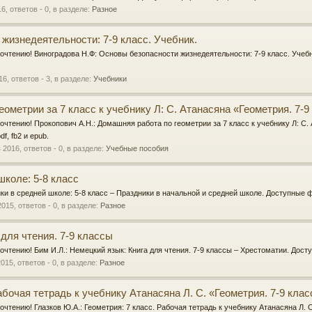
16
, ответов - 0, в разделе:
Разное
жизнедеятельности: 7-9 класс. Учебник.
очтению! Виноградова Н.Ф: Основы безопасности жизнедеятельности: 7-9 класс. Учеб
16
, ответов - 3, в разделе:
Учебники
ометрии за 7 класс к учебнику Л: С. Атанасяна «Геометрия. 7-
очтению! Прокопович А.Н.: Домашняя работа по геометрии за 7 класс к учебнику Л: С.
f, fb2 и epub.
в 2016
, ответов - 0, в разделе:
Учебные пособия
школе: 5-8 класс
ики в средней школе: 5-8 класс – Праздники в начальной и средней школе. Доступные фо
2015
, ответов - 0, в разделе:
Разное
для чтения. 7-9 классы
очтению! Бим И.Л.: Немецкий язык: Книга для чтения. 7-9 классы – Хрестоматии. Досту
2015
, ответов - 0, в разделе:
Разное
абочая тетрадь к учебнику Атанасяна Л. С. «Геометрия. 7-9 клас
очтению! Глазков Ю.А.: Геометрия: 7 класс. Рабочая тетрадь к учебнику Атанасяна Л. С