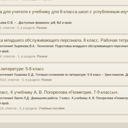
га для учителя к учебнику для 8 класса школ с углубленным изу
ева О.В. – . Доступные форматы: pdf, fb2 и epub.
5
, ответов - 0, в разделе:
Разное
ка младшего обслуживающего персонала. 8 класс. Рабочая тетр
очтению! Зырянова В.А.: Технология: Подготовка младшего обслуживающего персонала.
и epub.
14
, ответов - 1, в разделе:
Разное
литературе: 5-8 класс
очтению! Ушакова О.Д.: Готовые сочинения по литературе: 5-8 класс – Хрестоматии. До
2014
, ответов - 0, в разделе:
Разное
асс. К учебнику А. В. Погорелова «Геометрия. 7-9 классы».
очтению! Лаппо Л.Д.: Домашняя работа: 7 класс. К учебнику А. В. Погорелова «Геометр
и epub.
014
, ответов - 3, в разделе:
Учебные пособия