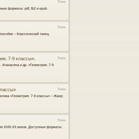
Тема
ные форматы: pdf, fb2 и epub.
Тема
 пособие – Классический танец.
ия. 7-9 классы».
Тема
. Атанасяна и др. «Геометрия. 7-9
 классы»
Тема
релова «Геометрия. 7-9 классы» – Жанр:.
Тема
ия XVIII-XX веков. Доступные форматы: