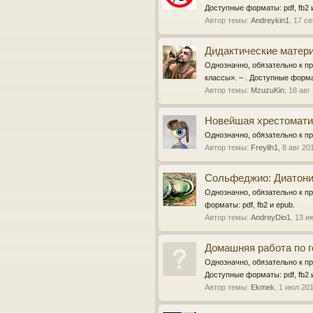
Доступные форматы: pdf, fb2 
Автор темы:
Andreykin1
,
17 се
Дидактические материа
Однозначно, обязательно к пр
классы». – . Доступные формат
Автор темы:
MzuzuKin
,
18 авг
Новейшая хрестоматия
Однозначно, обязательно к пр
Автор темы:
Freylih1
,
8 авг 20
Сольфеджио: Диатоник
Однозначно, обязательно к п
форматы: pdf, fb2 и epub.
Автор темы:
AndreyDio1
,
13 и
Домашняя работа по ге
Однозначно, обязательно к пр
Доступные форматы: pdf, fb2 
Автор темы:
Ekmek
,
1 июл 20