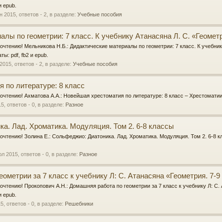
и epub.
н 2015
, ответов - 2, в разделе:
Учебные пособия
лы по геометрии: 7 класс. К учебнику Атанасяна Л. С. «Геометр
очтению! Мельникова Н.Б.: Дидактические материалы по геометрии: 7 класс. К учебник
ы: pdf, fb2 и epub.
 2015
, ответов - 2, в разделе:
Учебные пособия
 по литературе: 8 класс
очтению! Ахматова А.А.: Новейшая хрестоматия по литературе: 8 класс – Хрестоматии.
15
, ответов - 0, в разделе:
Разное
а. Лад. Хроматика. Модуляция. Том 2. 6-8 классы
рочтению! Золина Е.: Сольфеджио: Диатоника. Лад. Хроматика. Модуляция. Том 2. 6-8
юл 2015
, ответов - 0, в разделе:
Разное
ометрии за 7 класс к учебнику Л: С. Атанасяна «Геометрия. 7-9
очтению! Прокопович А.Н.: Домашняя работа по геометрии за 7 класс к учебнику Л: С. 
и epub.
15
, ответов - 0, в разделе:
Решебники