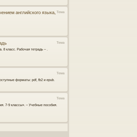
чением английского языка,
Тема
адь
Тема
 8 класс. Рабочая тетрадь – .
Тема
ступные форматы: pdf, fb2 и epub.
Тема
ия. 7-9 классы». – Учебные пособия.