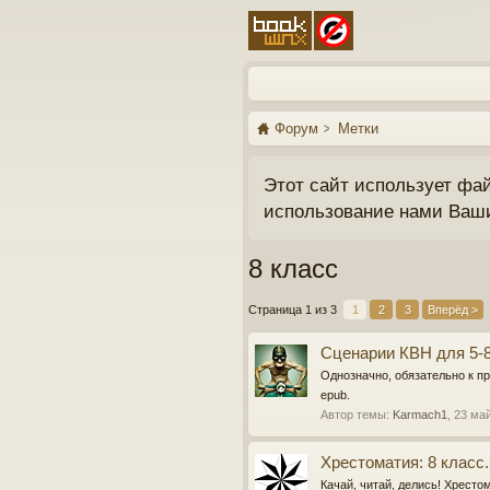
Форум
Метки
Этот сайт использует фа
использование нами Ваш
8 класс
Страница 1 из 3
1
2
3
Вперёд >
Сценарии КВН для 5-8
Однозначно, обязательно к пр
epub.
Автор темы:
Karmach1
,
23 ма
Хрестоматия: 8 класс. 
Качай, читай, делись! Хрестом