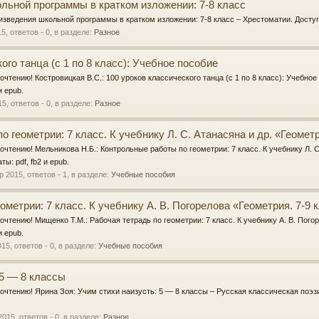
льной программы в кратком изложении: 7-8 класс
оизведения школьной программы в кратком изложении: 7-8 класс – Хрестоматии. Доступ
15
, ответов - 0, в разделе:
Разное
ого танца (с 1 по 8 класс): Учебное пособие
очтению! Костровицкая В.С.: 100 уроков классического танца (с 1 по 8 класс): Учебное
и epub.
15
, ответов - 0, в разделе:
Разное
 геометрии: 7 класс. К учебнику Л. С. Атанасяна и др. «Геометр
очтению! Мельникова Н.Б.: Контрольные работы по геометрии: 7 класс. К учебнику Л. С
ы: pdf, fb2 и epub.
р 2015
, ответов - 1, в разделе:
Учебные пособия
ометрии: 7 класс. К учебнику А. В. Погорелова «Геометрия. 7-9
очтению! Мищенко Т.М.: Рабочая тетрадь по геометрии: 7 класс. К учебнику А. В. Пого
и epub.
015
, ответов - 0, в разделе:
Учебные пособия
 5 — 8 классы
очтению! Ярина Зоя: Учим стихи наизусть: 5 — 8 классы – Русская классическая поэз
2015
, ответов - 0, в разделе:
Разное