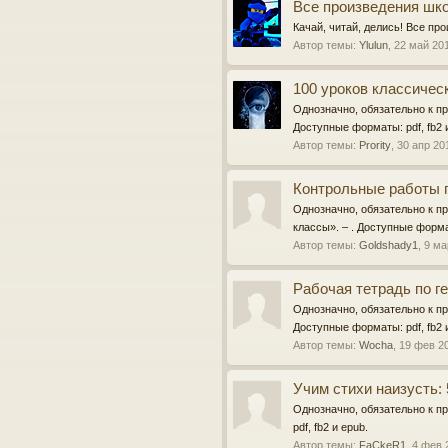
Все произведения шко
Качай, читай, делись! Все пр
Автор темы:
Ylulun
,
22 май 20
100 уроков классическ
Однозначно, обязательно к пр
Доступные форматы: pdf, fb2 
Автор темы:
Prority
,
30 апр 20
Контрольные работы по
Однозначно, обязательно к пр
классы». – . Доступные формат
Автор темы:
Goldshady1
,
9 ма
Рабочая тетрадь по ге
Однозначно, обязательно к пр
Доступные форматы: pdf, fb2 
Автор темы:
Wocha
,
19 фев 2
Учим стихи наизусть:
Однозначно, обязательно к пр
pdf, fb2 и epub.
Автор темы:
FaCkeR1
,
4 фев 