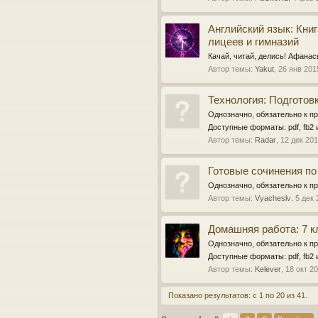
Английский язык: Кни
лицеев и гимназий
Качай, читай, делись! Афанась
Автор темы:
Yakut
,
26 янв 201
Технология: Подготов
Однозначно, обязательно к пр
Доступные форматы: pdf, fb2 
Автор темы:
Radar
,
12 дек 20
Готовые сочинения по 
Однозначно, обязательно к пр
Автор темы:
Vyacheslv
,
5 дек 
Домашняя работа: 7 кл
Однозначно, обязательно к пр
Доступные форматы: pdf, fb2 
Автор темы:
Kelever
,
18 окт 2
Показано результатов: с 1 по 20 из 41.