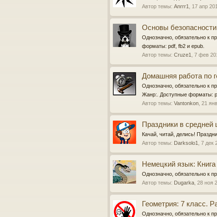
Автор темы:
Anrrr1
,
17 апр 20
Основы безопасности 
Однозначно, обязательно к пр
форматы: pdf, fb2 и epub.
Автор темы:
Cruze1
,
7 фев 20
Домашняя работа по ге
Однозначно, обязательно к пр
Жанр:. Доступные форматы: pd
Автор темы:
Vantonkon
,
21 ян
Праздники в средней 
Качай, читай, делись! Праздн
Автор темы:
Darksolo1
,
7 дек 
Немецкий язык: Книга 
Однозначно, обязательно к пр
Автор темы:
Dugarka
,
28 ноя 
Геометрия: 7 класс. Р
Однозначно, обязательно к пр