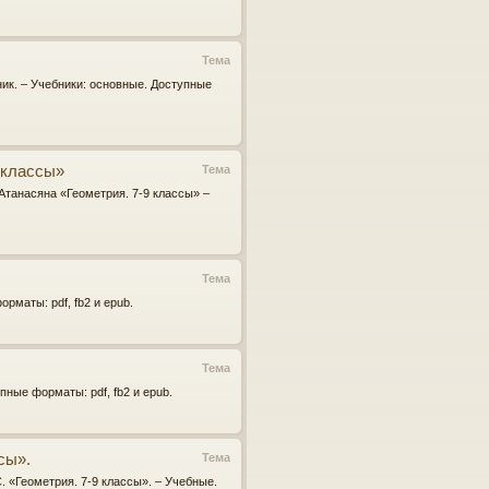
Тема
ник. – Учебники: основные. Доступные
9 классы»
Тема
 Атанасяна «Геометрия. 7-9 классы» –
Тема
рматы: pdf, fb2 и epub.
Тема
пные форматы: pdf, fb2 и epub.
сы».
Тема
. «Геометрия. 7-9 классы». – Учебные.