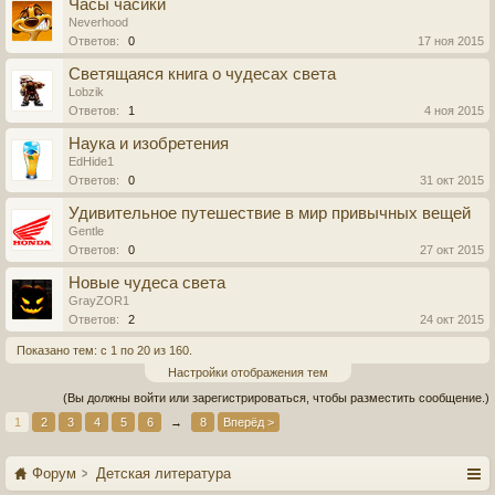
Часы часики
Neverhood
Ответов:
0
17 ноя 2015
Светящаяся книга о чудесах света
Lobzik
Ответов:
1
4 ноя 2015
Наука и изобретения
EdHide1
Ответов:
0
31 окт 2015
Удивительное путешествие в мир привычных вещей
Gentle
Ответов:
0
27 окт 2015
Новые чудеса света
GrayZOR1
Ответов:
2
24 окт 2015
Показано тем: с 1 по 20 из 160.
Настройки отображения тем
(Вы должны войти или зарегистрироваться, чтобы разместить сообщение.)
1
2
3
4
5
6
→
8
Вперёд >
Форум
Детская литература