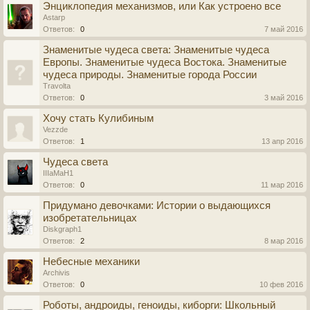
Энциклопедия механизмов, или Как устроено все
Astarp
Ответов:
0
7 май 2016
Знаменитые чудеса света: Знаменитые чудеса
Европы. Знаменитые чудеса Востока. Знаменитые
чудеса природы. Знаменитые города России
Travolta
Ответов:
0
3 май 2016
Хочу стать Кулибиным
Vezzde
Ответов:
1
13 апр 2016
Чудеса света
IIIaMaH1
Ответов:
0
11 мар 2016
Придумано девочками: Истории о выдающихся
изобретательницах
Diskgraph1
Ответов:
2
8 мар 2016
Небесные механики
Archivis
Ответов:
0
10 фев 2016
Роботы, андроиды, геноиды, киборги: Школьный