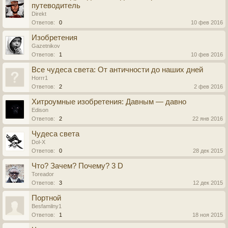
путеводитель
Direkt
Ответов:
0
10 фев 2016
Изобретения
Gazetnikov
Ответов:
1
10 фев 2016
Все чудеса света: От античности до наших дней
Horrr1
Ответов:
2
2 фев 2016
Хитроумные изобретения: Давным — давно
Edison
Ответов:
2
22 янв 2016
Чудеса света
Dol-X
Ответов:
0
28 дек 2015
Что? Зачем? Почему? 3 D
Toreador
Ответов:
3
12 дек 2015
Портной
Besfamilny1
Ответов:
1
18 ноя 2015