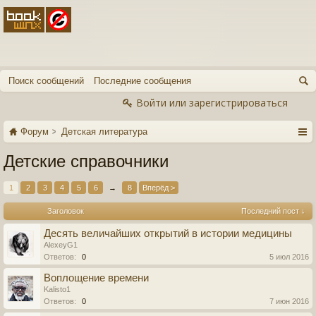
Поиск сообщений
Последние сообщения
Войти или зарегистрироваться
Форум
Детская литература
Детские справочники
1
2
3
4
5
6
→
8
Вперёд >
Заголовок
Последний пост ↓
Десять величайших открытий в истории медицины
AlexeyG1
Ответов:
0
5 июл 2016
Воплощение времени
Kalisto1
Ответов:
0
7 июн 2016