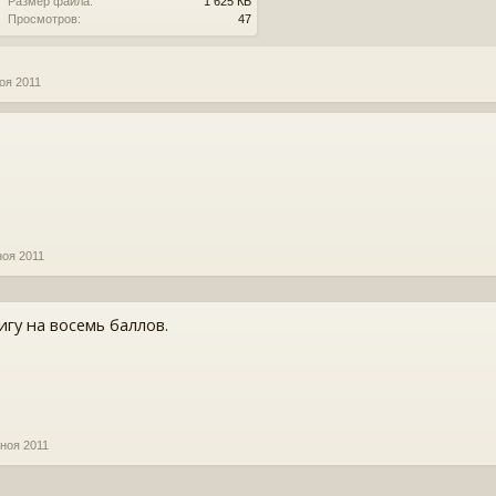
Размер файла:
1 625 КБ
Просмотров:
47
оя 2011
ноя 2011
гу на восемь баллов.
 ноя 2011