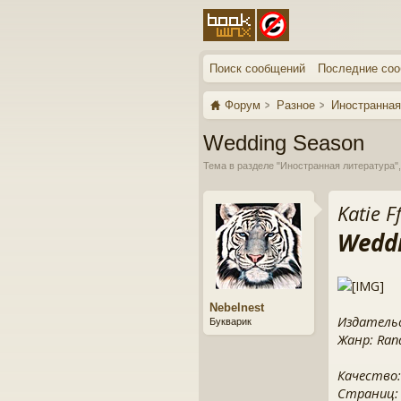
Поиск сообщений
Последние со
Форум
Разное
Иностранная
Wedding Season
Тема в разделе "
Иностранная литература
"
Katie F
Weddi
Nebelnest
Издательс
Букварик
Жанр: Ran
Качество:
Страниц: