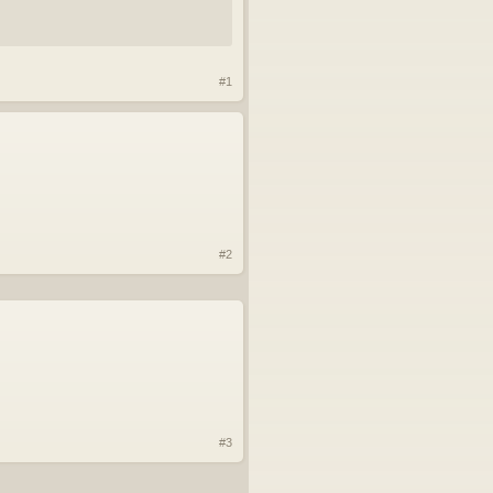
#1
#2
#3