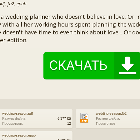
f, fb2, epub
 a wedding planner who doesn't believe in love. Or, 
 with all her working hours spent planning the wedd
y doesn't have time to even think about love... Or d
r edition.
wedding-season.pdf
wedding-season.fb2
Размер файла:
6 377 КБ
Размер файла:
Просмотров:
12
Просмотров:
wedding-season.epub