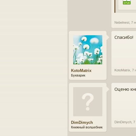
Nebelnest
,
7 н
Спасибо!
KotoMatrix
KotoMatrix
,
7 
Букварик
Оценю кни
DimDimych
DimDimych
,
7
Книжный волшебник