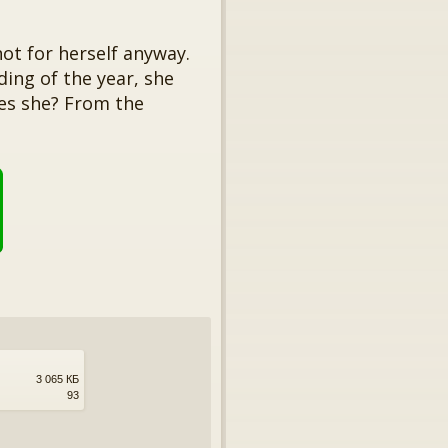
not for herself anyway.
ing of the year, she
oes she? From the
3 065 КБ
93