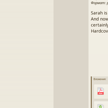
Формат: pd
Sarah is
And now
certainl
Hardcove
Вложения: