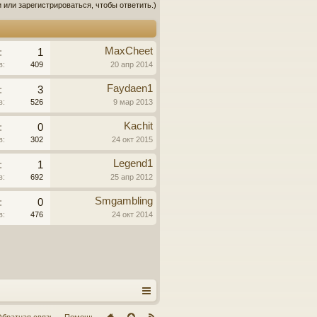
 или зарегистрироваться, чтобы ответить.)
MaxCheet
:
1
в:
409
20 апр 2014
Faydaen1
:
3
в:
526
9 мар 2013
Kachit
:
0
в:
302
24 окт 2015
Legend1
:
1
в:
692
25 апр 2012
Smgambling
:
0
в:
476
24 окт 2014