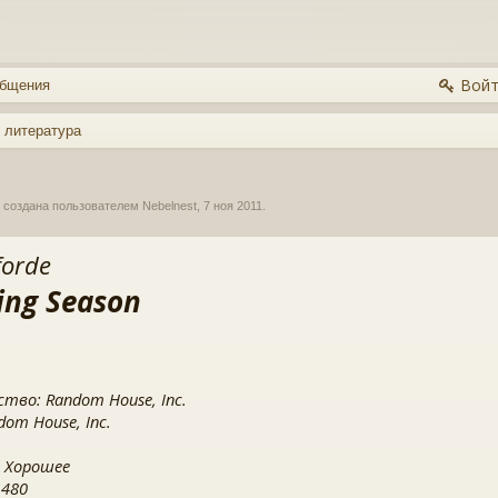
Войт
общения
 литература
, создана пользователем
Nebelnest
,
7 ноя 2011
.
forde
ng Season
тво: Random House, Inc.
dom House, Inc.
 Хорошее
 480