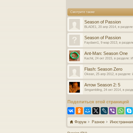
Смотрите также
Season of Passion
BLADE1
,
20 апр 2014
, в разделе
Season of Passion
Faydaen1
,
9 мар 2013
, в раздел
Ant-Man: Season One
Kachit
,
24 окт 2015
, в разделе:
И
Flash: Season Zero
Okean
,
25 апр 2012
, в разделе:
Arrow Season 2: 5
Smgambling
,
24 окт 2014
, в раз
Поделиться этой страницей
Форум
Разное
Иностранная