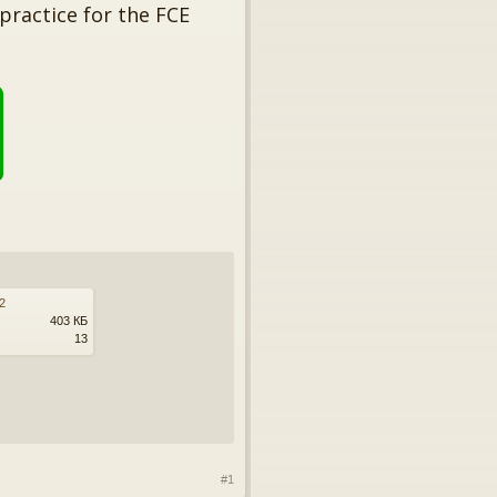
practice for the FCE
b2
403 КБ
13
#1