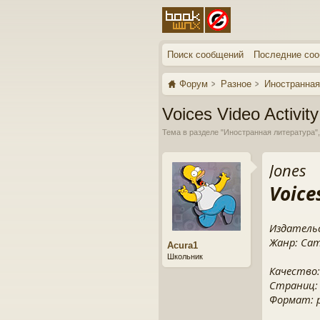
Поиск сообщений
Последние со
Форум
Разное
Иностранная
Voices Video Activit
Тема в разделе "
Иностранная литература
"
Jones
Voice
Издательс
Жанр: Camb
Acura1
Школьник
Качество:
Страниц:
Формат: pd