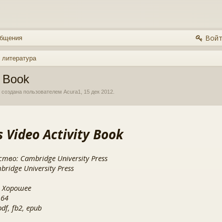
Войт
общения
 литература
y Book
, создана пользователем
Acura1
,
15 дек 2012
.
s Video Activity Book
тво: Cambridge University Press
ridge University Press
 Хорошее
 64
f, fb2, epub