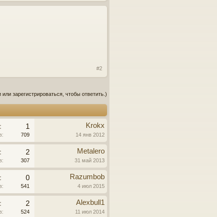
#2
 или зарегистрироваться, чтобы ответить.)
Krokx
:
1
в:
709
14 янв 2012
Metalero
:
2
в:
307
31 май 2013
Razumbob
:
0
в:
541
4 июл 2015
Alexbull1
:
2
в:
524
11 июл 2014