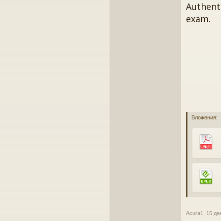
Authenti
exam.
Вложения:
Acura1
,
15 де