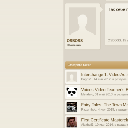
Так себе п
OSBOSS
OSBOSS
,
15 
Школьник
Смотрите также
Interchange 1: Video Acti
Bagos1
,
14 янв 2012
, в разделе
Voices Video Teacher's 
Metalero
,
31 май 2013
, в раздел
Fairy Tales: The Town Mo
Razumbob
,
4 июл 2015
, в разде
First Certificate Masterc
Alexbull1
,
10 июл 2014
, в раздел