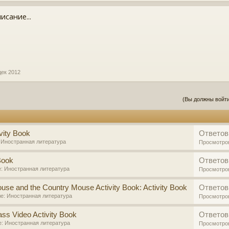
исание...
дек 2012
(Вы должны войти
vity Book
Ответов
:
Иностранная литература
Просмотро
Book
Ответов
е:
Иностранная литература
Просмотро
use and the Country Mouse Activity Book: Activity Book
Ответов
ле:
Иностранная литература
Просмотро
lass Video Activity Book
Ответов
е:
Иностранная литература
Просмотро