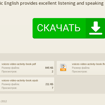
c English provides excellent listening and speaking 
voices-video-activity-book.pdf
voices-video-activity-book.f
Размер файла:
845 КБ
Размер файла:
Просмотров:
2
Просмотров:
voices-video-activity-book.epub
Размер файла:
211 КБ
Просмотров:
7
к 2012