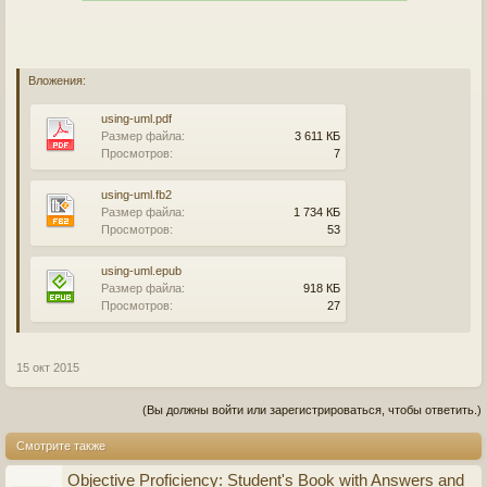
Вложения:
using-uml.pdf
Размер файла:
3 611 КБ
Просмотров:
7
using-uml.fb2
Размер файла:
1 734 КБ
Просмотров:
53
using-uml.epub
Размер файла:
918 КБ
Просмотров:
27
15 окт 2015
(Вы должны войти или зарегистрироваться, чтобы ответить.)
Смотрите также
Objective Proficiency: Student's Book with Answers and