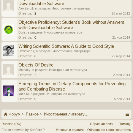
Downloadable Software
AlexZerg1
, в разделе:
Иностранная литература
Ответов:
2
28 май 2012
Objective Proficiency: Student's Book without Answers
with Downloadable Software
Boris
, в разделе:
Иностранная литература
Ответов:
0
21 ноя 2014
Writing Scientific Software: A Guide to Good Style
DYrievich1
, в разделе:
Иностранная литература
Ответов:
0
22 мар 2014
Objects Of Desire
Mrrocky
, в разделе:
Иностранная литература
Ответов:
2
2 фев 2014
Emerging Trends in Dietary Components for Preventing
and Combating Disease
YurY-M
, в разделе:
Иностранная литература
Ответов:
0
5 сен 2014
Форум
Разное
Иностранная литература
Russian (RU)
Обратная связь
Помощь
Forum software by XenForo™
Условия и правила
Обращение к пользователям