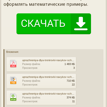
оформлять математические примеры.
Вложения:
uprazhneniya-dlya-trenirovki-navykov-scheta-ot-0-do-10.pdf
Размер файла:
1 483 КБ
Просмотров:
3
uprazhneniya-dlya-trenirovki-navykov-scheta-ot-0-do-10.fb2
Размер файла:
710 КБ
Просмотров:
22
uprazhneniya-dlya-trenirovki-navykov-scheta-ot-0-do-10.epub
Размер файла:
374 КБ
Просмотров:
11