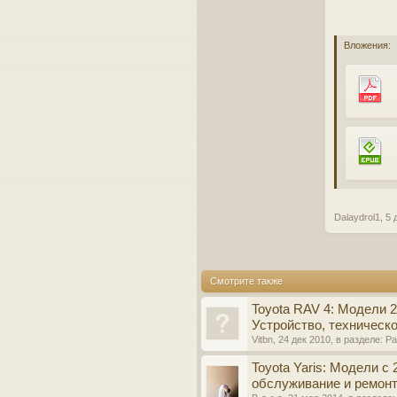
Вложения:
Dalaydrol1
,
5 
Смотрите также
Toyota RAV 4: Модели 20
Устройство, техническ
Vitbn
,
24 дек 2010
, в разделе:
Ра
Toyota Yaris: Модели с
обслуживание и ремон