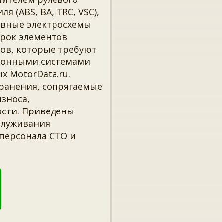
 (ABS, BA, TRC, VSC),
овные электросхемы
рок элементов
ов, которые требуют
тронными системами
х MotorData.ru.
ранения, сопрягаемые
зноса,
ости. Приведены
служивания
 персонала СТО и