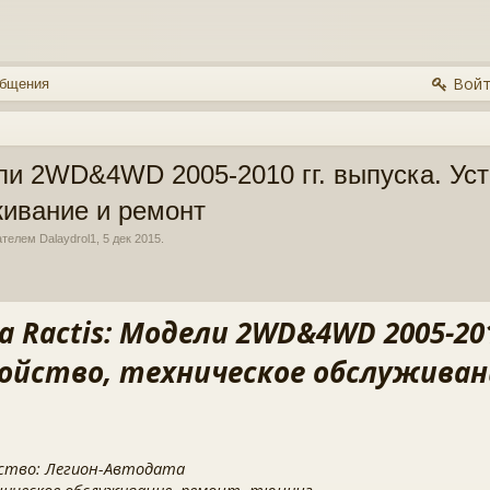
Войт
общения
ели 2WD&4WD 2005-2010 гг. выпуска. Уст
живание и ремонт
вателем
Dalaydrol1
,
5 дек 2015
.
a Ractis: Модели 2WD&4WD 2005-201
ойство, техническое обслуживан
ство: Легион-Автодата