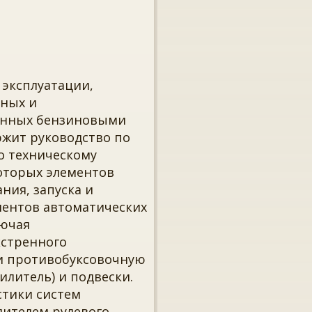
 эксплуатации,
дных и
ванных бензиновыми
держит руководство по
о техническому
оторых элементов
ания, запуска и
ментов автоматических
лючая
кстренного
 и противобуксовочную
илитель) и подвески.
тики систем
лителем рулевого