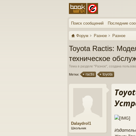
Поиск сообщений
Последние со
Форум
Разное
Разное
Toyota Ractis: Мод
техническое обслу
Тема в разделе "
Разное
", создана пользо
ractis
toyota
Метки:
Toyot
Устр
Dalaydrol1
Школьник
Издатель