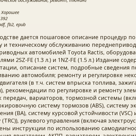
ническое обслуживание, ремонт, тюнинг
 Хорошее
 392
f, fb2, epub
одстве дается пошаговое описание процедур по
у и техническому обслуживанию переднеприво
риводных автомобилей Toyota Ractis, оборудо
лями 2SZ-FE (1.3 л.) и 1NZ-FE (1.5 л.) Издание со
тации, описание систем, подробные сведения п
иванию автомобиля; ремонту и регулировке нек
двигателя (в т.ч. систем впрыска топлива, зажиг
), рекомендации по регулировке и ремонту эле
к передач, вариаторов, тормозной системы (вк
кировочную систему тормозов (ABS), систему э
ния (ВА), систему курсовой устойчивости (VSC)
 (TRC)), рулевого управления (включая электроус
ены инструкции по использованию самодиагнос
ния двигателем, АКПП, вариатором, электроуси