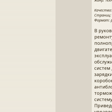
Жанр: Тех
Качество:
Страниц:
Формат: pd
В руков
ремонт
полноп
двигате
эксплуа
обслуж
систем 
зарядки
коробо
антибло
торможе
систему
Привед
управле