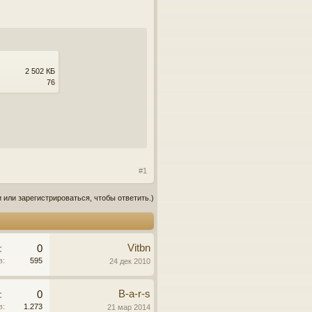
2 502 КБ
76
#1
 или зарегистрироваться, чтобы ответить.)
Vitbn
:
0
в:
595
24 дек 2010
B-a-r-s
:
0
в:
1.273
21 мар 2014