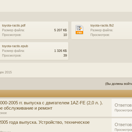
toyota-ractis.pdf
toyota-ractis.fb2
Размер файла:
5 207 КБ
Размер файла:
Просмотров:
10
Просмотров:
toyota-ractis.epub
Размер файла:
1 326 КБ
Просмотров:
39
дек 2015
(Вы должны войти
00-2005 гг. выпуска с двигателем 1AZ-FE (2,0 л. ).
Ответов
ое обслуживание и ремонт
Просмотро
зное
 2005 года выпуска. Устройство, техническое
Ответов
т
Просмотро