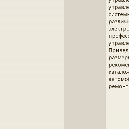
управле
систем
различ
электр
профес
управле
Привед
размер
рекоме
катало
автомоб
ремонт