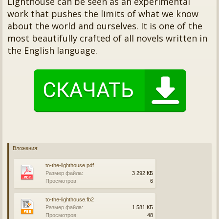
Lighthouse can be seen as an experimental
work that pushes the limits of what we know
about the world and ourselves. It is one of the
most beautifully crafted of all novels written in
the English language.
Вложения:
to-the-lighthouse.pdf
Размер файла:
3 292 КБ
Просмотров:
6
to-the-lighthouse.fb2
Размер файла:
1 581 КБ
Просмотров:
48