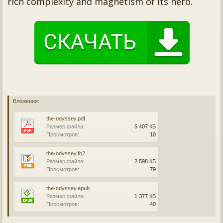
rich complexity and magnetism of its hero.
Вложения:
the-odyssey.pdf
Размер файла:
5 407 КБ
Просмотров:
10
the-odyssey.fb2
Размер файла:
2 598 КБ
Просмотров:
79
the-odyssey.epub
Размер файла:
1 377 КБ
Просмотров:
40