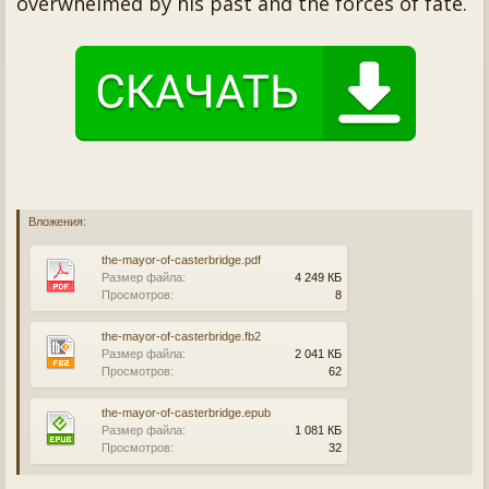
overwhelmed by his past and the forces of fate.
Вложения:
the-mayor-of-casterbridge.pdf
Размер файла:
4 249 КБ
Просмотров:
8
the-mayor-of-casterbridge.fb2
Размер файла:
2 041 КБ
Просмотров:
62
the-mayor-of-casterbridge.epub
Размер файла:
1 081 КБ
Просмотров:
32