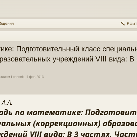
Войт
общения
тике: Подготовительный класс специаль
разовательных учреждений VIII вида: В 3
вателем
Lesssnik
,
4 фев 2013
.
 А.А.
адь по математике: Подготовит
иальных (коррекционных) образо
дений VIII вида: В 3 частях. Часть