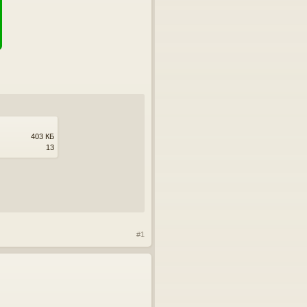
403 КБ
13
#1