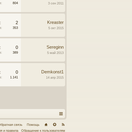
в:
804
3 сен 2011
Kreaster
:
2
в:
353
5 окт 2015
Sereginn
:
0
в:
389
5 май 2013
Demkonst1
:
0
в:
1.141
14 апр 2015
братная связь
Помощь
я и правила
Обращение к пользователям