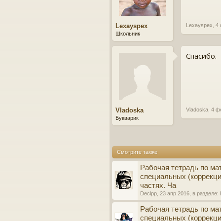
Lexayspex
Lexayspex
,
4
Школьник
Спасибо.
Vladoska
Vladoska
,
4 ф
Букварик
Смотрите также
Рабочая тетрадь по ма
специальных (коррекци
частях. Ча
Declpp
,
23 апр 2016
, в разделе:
Рабочая тетрадь по ма
специальных (коррекци