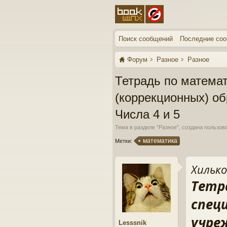
Поиск сообщений
Последние со
Форум
Разное
Разное
Тетрадь по матема
(коррекционных) об
Числа 4 и 5
Тема в разделе "
Разное
", создана пользо
математика
Метки:
Хилько
Тетр
спец
учреж
Lesssnik