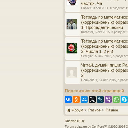
частях. Ча
Fatjov1
,
3 сен 2011
, в разделе:
Р
Тетрадь по математике
(коррекционных) образо
1: Пропедевтический
Kreaster
,
5 окт 2015
, в разделе:
Тетрадь по математике
(коррекционных) образо
2: Числа 1, 2 и 3
Sereginn
,
5 май 2013
, в разделе
Читай, думай, пиши: Р
(коррекционных) образо
2
Demkonst1
,
14 апр 2015
, в разд
Поделиться этой страницей
Форум
Разное
Разное
Russian (RU)
Forum software by XenForo™
©2010-2016 X