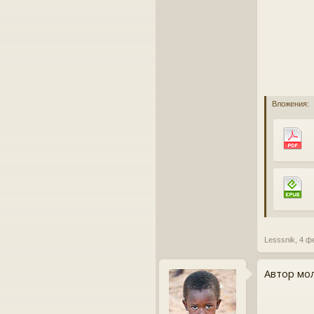
Вложения:
Lesssnik
,
4 ф
Автор мол