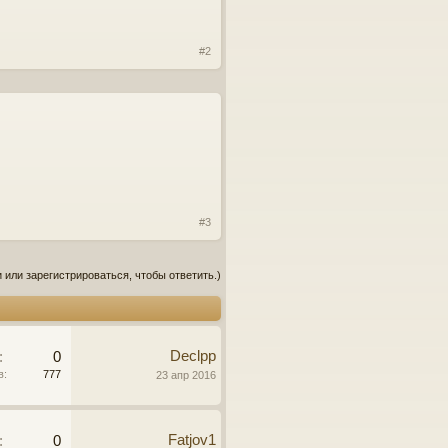
#2
#3
 или зарегистрироваться, чтобы ответить.)
Declpp
:
0
в:
777
23 апр 2016
Fatjov1
:
0