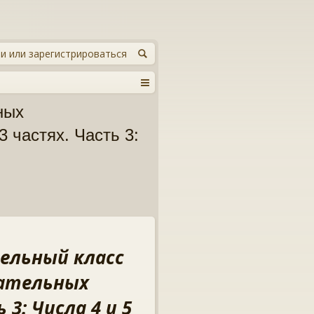
и или зарегистрироваться
ных
 частях. Часть 3:
ельный класс
вательных
 3: Числа 4 и 5