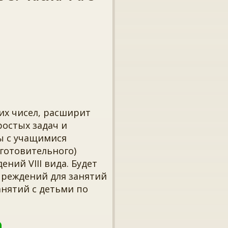
тих чисел, расширит
ростых задач и
ы с учащимися
дготовительного)
ний VIII вида. Будет
чреждений для занятий
нятий с детьми по