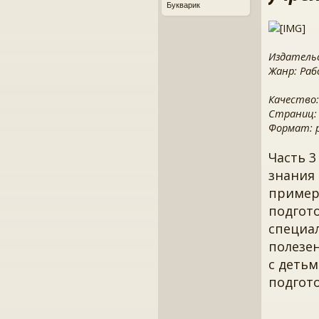
Букварик
Издатель
Жанр: Ра
Качество:
Страниц:
Формат: pd
Часть 3
знания 
пример
подгото
специал
полезе
с деть
подгото