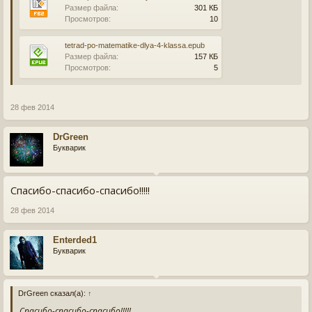
Размер файла:
301 КБ
Просмотров:
10
tetrad-po-matematike-dlya-4-klassa.epub
Размер файла:
157 КБ
Просмотров:
5
28 фев 2014
DrGreen
Букварик
Спасибо-спасибо-спасибо!!!!!
28 фев 2014
Enterded1
Букварик
DrGreen сказал(а):
↑
Спасибо-спасибо-спасибо!!!!!