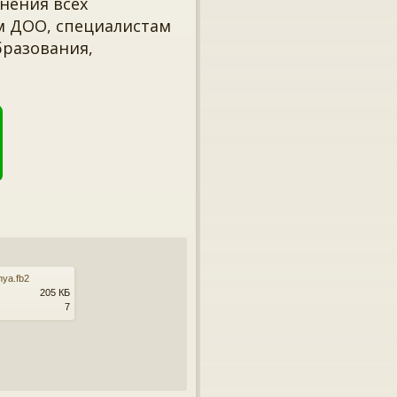
нения всех
м ДОО, специалистам
бразования,
mya.fb2
205 КБ
7