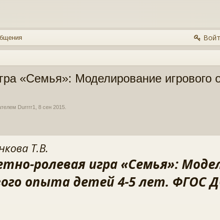
Войт
общения
ра «Семья»: Моделирование игрового оп
вателем
Durrrr1
,
8 сен 2015
.
нкова Т.В.
тно-ролевая игра «Семья»: Моде
вого опыта детей 4-5 лет. ФГОС 