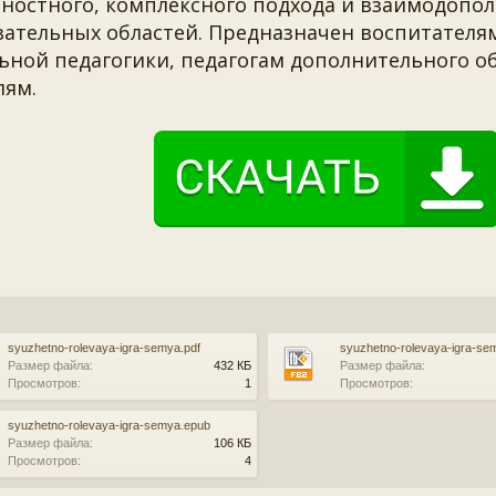
ностного, комплексного подхода и взаимодопол
вательных областей. Предназначен воспитателя
ьной педагогики, педагогам дополнительного о
лям.
syuzhetno-rolevaya-igra-semya.pdf
syuzhetno-rolevaya-igra-se
Размер файла:
432 КБ
Размер файла:
Просмотров:
1
Просмотров:
syuzhetno-rolevaya-igra-semya.epub
Размер файла:
106 КБ
Просмотров:
4