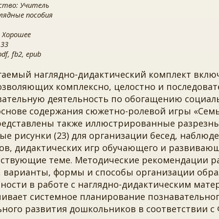
ство: Учитель
лядные пособия
 Хорошее
 33
f, fb2, epub
гаемый наглядно-дидактический комплект включ
позволяющих комплексно, целостно и последова
вательную деятельность по обогащению социаль
основе содержания сюжетно-ролевой игры «Семь
Представлены также иллюстрированные разрезн
е рисунки (23) для организации бесед, наблюд
зов, дидактических игр обучающего и развивающ
тствующие теме. Методические рекомендации 
, варианты, формы и способы организации обр
ности в работе с наглядно-дидактическим мате
чивает системное планирование познавательног
ного развития дошкольников в соответствии с 