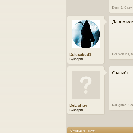
Durrrr1
,
8 сен
Давно иск
Deluxebud1
Deluxebud1
,
8
Букварик
Спасибо
DeLighter
DeLighter
,
8 с
Букварик
Смотрите также