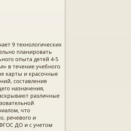
ает 9 технологических
тельно планировать
ного опыта детей 4-5
я» в течение учебного
ые карты и красочные
ений, составления
его назначения,
раскрывают различные
азовательной
риалом, что
о, речевого и
ФГОС ДО и с учетом