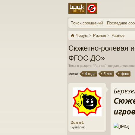
Поиск сообщений
Последние со
Форум
Разное
Разное
Сюжетно-ролевая иг
ФГОС ДО»
Тема в разделе "
Разное
", создана пользо
4 года
5 лет
фгос
Метки:
Березе
Сюже
игро
Durrrr1
Букварик