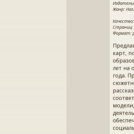
Издатель
Жанр: Наг
Качество:
Страниц:
Формат: pd
Предла
карт, 
образо
лет на 
года. 
сюжетны
расска
соотве
модели
деятель
обеспе
социаль