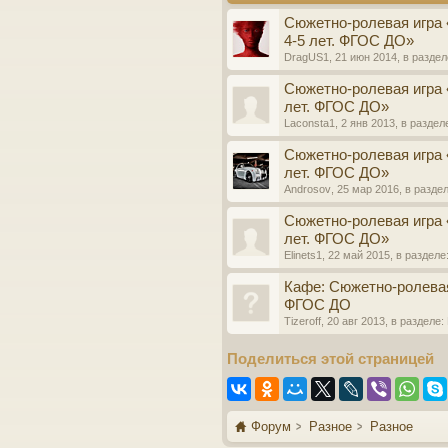
Сюжетно-ролевая игра 
4-5 лет. ФГОС ДО»
DragUS1
,
21 июн 2014
, в разде
Сюжетно-ролевая игра 
лет. ФГОС ДО»
Laconsta1
,
2 янв 2013
, в раздел
Сюжетно-ролевая игра 
лет. ФГОС ДО»
Androsov
,
25 мар 2016
, в разде
Сюжетно-ролевая игра 
лет. ФГОС ДО»
Elinets1
,
22 май 2015
, в разделе
Кафе: Сюжетно-ролевая 
ФГОС ДО
Tizeroff
,
20 авг 2013
, в разделе:
Поделиться этой страницей
Форум
Разное
Разное