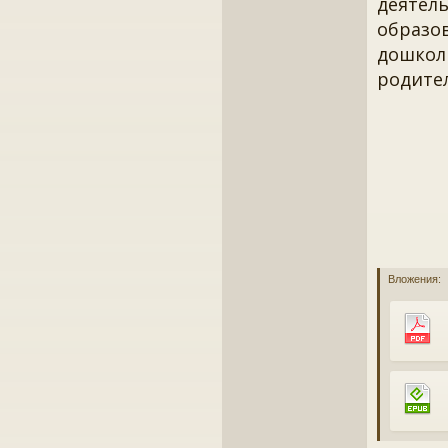
деятель
образо
дошкол
родите
Вложения: