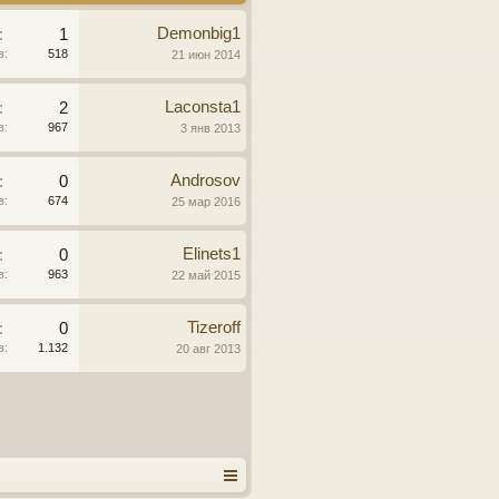
Demonbig1
:
1
в:
518
21 июн 2014
Laconsta1
:
2
в:
967
3 янв 2013
Androsov
:
0
в:
674
25 мар 2016
Elinets1
:
0
в:
963
22 май 2015
Tizeroff
:
0
в:
1.132
20 авг 2013