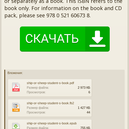
or separately as a book. This ISBN refers to the
book only. For information on the book and CD
pack, please see 978 0 521 60673 8.
Вложения:
ship-or-sheep-student-s-book.pdf
Размер файла:
2 973 КБ
Просмотров:
6
ship-or-sheep-student-s-book.fb2
Размер файла:
1 427 КБ
Просмотров:
44
ship-or-sheep-student-s-book.epub
Размер файла:
755 КБ