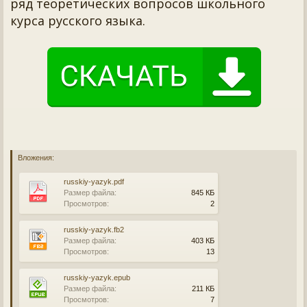
ряд теоретических вопросов школьного
курса русского языка.
Вложения:
russkiy-yazyk.pdf
Размер файла:
845 КБ
Просмотров:
2
russkiy-yazyk.fb2
Размер файла:
403 КБ
Просмотров:
13
russkiy-yazyk.epub
Размер файла:
211 КБ
Просмотров:
7