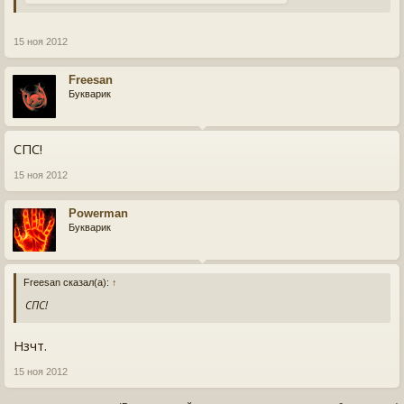
15 ноя 2012
Freesan
Букварик
СПС!
15 ноя 2012
Powerman
Букварик
Freesan сказал(а):
↑
СПС!
Нзчт.
15 ноя 2012