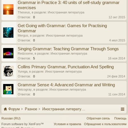
Grammar in Practice 3: 40 units of self-study grammar
exercises
Theseus
, в разделе:
Иностранная литература
Ответов:
0
12 окт 2015
Get Going with Grammar: Games for Practising
Grammar
Mergus
, в разделе:
Иностранная литература
Ответов:
0
4 июл 2015
Singing Grammar: Teaching Grammar Through Songs
Redzoome
, в разделе:
Иностранная литература
Ответов:
5
16 ноя 2014
Collins Primary Grammar, Punctuation And Spelling
Yurega
, в разделе:
Иностранная литература
Ответов:
0
24 фев 2014
Grammar Sense 4: Advanced Grammar and Writing
Vetcogray
, в разделе:
Иностранная литература
Ответов:
0
11 сен 2014
Форум
Разное
Иностранная литература
Russian (RU)
Обратная связь
Помощь
Forum software by XenForo™
Условия и правила
Обращение к пользователям