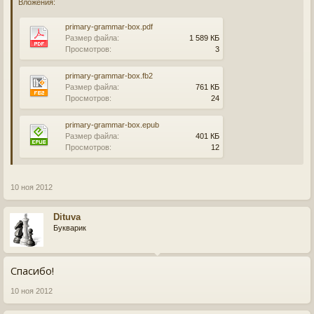
Вложения:
primary-grammar-box.pdf
Размер файла:
1 589 КБ
Просмотров:
3
primary-grammar-box.fb2
Размер файла:
761 КБ
Просмотров:
24
primary-grammar-box.epub
Размер файла:
401 КБ
Просмотров:
12
10 ноя 2012
Dituva
Букварик
Спасибо!
10 ноя 2012