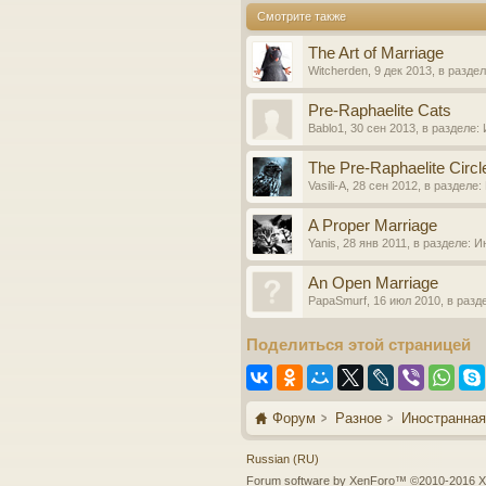
Смотрите также
The Art of Marriage
Witcherden
,
9 дек 2013
, в разде
Pre-Raphaelite Cats
Bablo1
,
30 сен 2013
, в разделе:
The Pre-Raphaelite Circl
Vasili-A
,
28 сен 2012
, в разделе:
A Proper Marriage
Yanis
,
28 янв 2011
, в разделе:
И
An Open Marriage
PapaSmurf
,
16 июл 2010
, в разд
Поделиться этой страницей
Форум
Разное
Иностранная
Russian (RU)
Forum software by XenForo™
©2010-2016 X