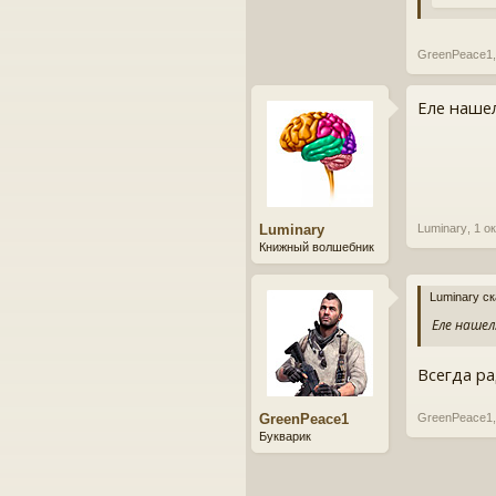
GreenPeace1
,
Еле нашел.
Luminary
Luminary
,
1 о
Книжный волшебник
Luminary ск
Еле нашел.
Всегда ра
GreenPeace1
GreenPeace1
,
Букварик