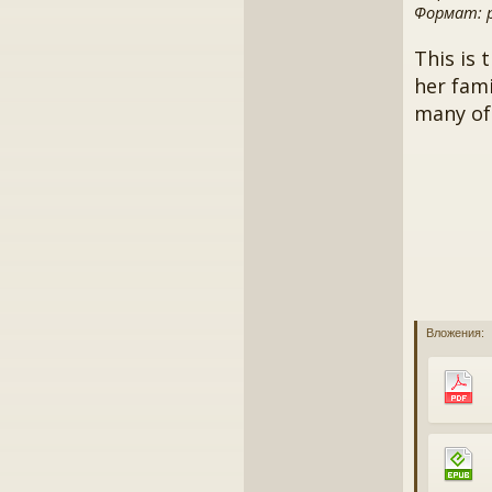
Формат: pd
This is 
her fami
many of 
Вложения: