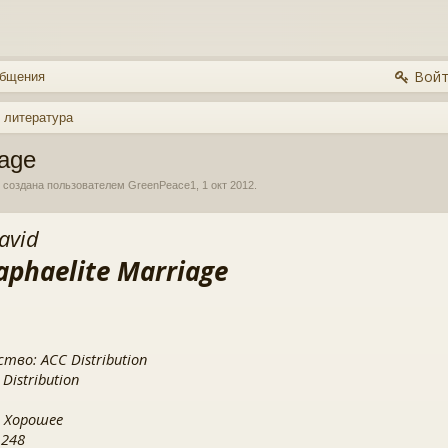
Войт
общения
 литература
iage
, создана пользователем
GreenPeace1
,
1 окт 2012
.
David
aphaelite Marriage
тво: ACC Distribution
Distribution
 Хорошее
 248