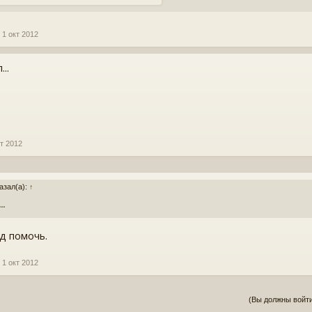
1 окт 2012
..
кт 2012
азал(а):
↑
..
д помочь.
1 окт 2012
(Вы должны войти