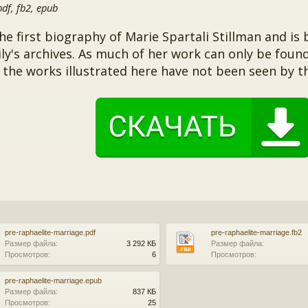
f, fb2, epub
the first biography of Marie Spartali Stillman and is 
ly's archives. As much of her work can only be found 
the works illustrated here have not been seen by th
pre-raphaelite-marriage.pdf
pre-raphaelite-marriage.fb2
Размер файла:
3 292 КБ
Размер файла:
Просмотров:
6
Просмотров:
pre-raphaelite-marriage.epub
Размер файла:
837 КБ
Просмотров:
25