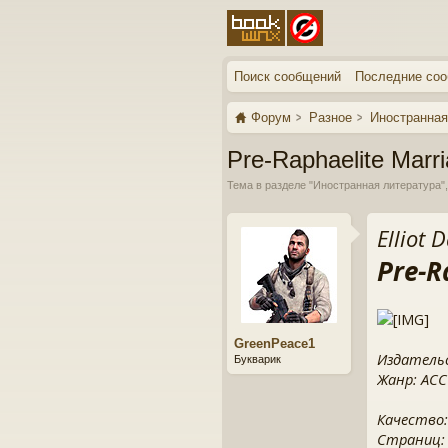
Поиск сообщений
Последние со
Форум
Разное
Иностранная
Pre-Raphaelite Marr
Тема в разделе "
Иностранная литература
"
Elliot 
Pre-R
GreenPeace1
Издательс
Букварик
Жанр: ACC 
Качество:
Страниц: