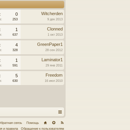
Witcherden
:
0
в:
253
9 дек 2013
Clonned
:
1
в:
637
1 окт 2013
GreenPaper1
:
4
в:
328
28 сен 2012
Laminator1
:
1
в:
591
29 янв 2011
Freedom
:
5
в:
630
16 июл 2010
братная связь
Помощь
я и правила
Обращение к пользователям