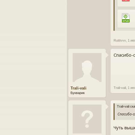
Rutttvvv
,
1 ию
Спасибо-с
Trali-vali
Trali-vali
,
1 ию
Букварик
Trali-vali с
Спасибо-сп
Чуть выше