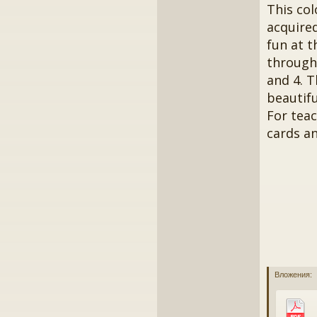
This col
acquired
fun at t
through 
and 4. T
beautifu
For tea
cards an
Вложения: