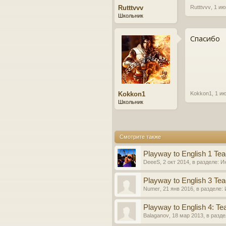
Rutttvvv
Rutttvvv
,
1 ию
Школьник
Спасибо
Kokkon1
Kokkon1
,
1 и
Школьник
Смотрите также
Playway to English 1 Tea
DeeeS
,
2 окт 2014
, в разделе:
И
Playway to English 3 Tea
Numer
,
21 янв 2016
, в разделе:
Playway to English 4: Te
Balaganov
,
18 мар 2013
, в разд