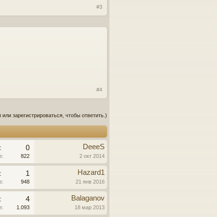
#3
#4
 или зарегистрироваться, чтобы ответить.)
DeeeS
:
0
в:
822
2 окт 2014
Hazard1
:
1
в:
948
21 янв 2016
Balaganov
:
4
в:
1.093
18 мар 2013