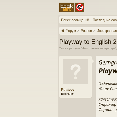
Поиск сообщений
Последние со
Форум
Разное
Иностранная
Playway to English 2
Тема в разделе "
Иностранная литература
"
Gerngr
Playw
Издательс
Жанр: Camb
Rutttvvv
Школьник
Качество:
Страниц:
Формат: pd