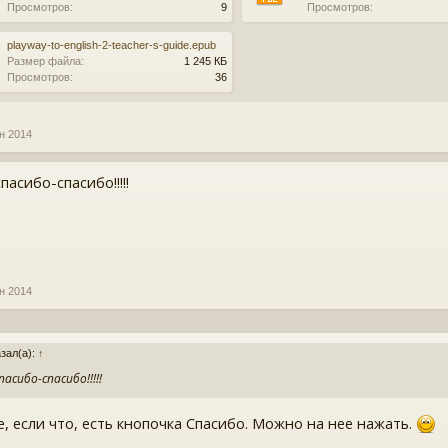
Просмотров:
9
Просмотров:
playway-to-english-2-teacher-s-guide.epub
Размер файла:
1 245 КБ
Просмотров:
36
н 2014
пасибо-спасибо!!!!!
н 2014
казал(а):
↑
асибо-спасибо!!!!!
, если что, есть кнопочка Спасибо. Можно на нее нажать.