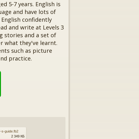
ed 5-7 years. English is
uage and have lots of
 English confidently
ad and write at Levels 3
g stories and a set of
r what they've learnt.
nts such as picture
and practice.
-s-guide.fb2
2 349 КБ