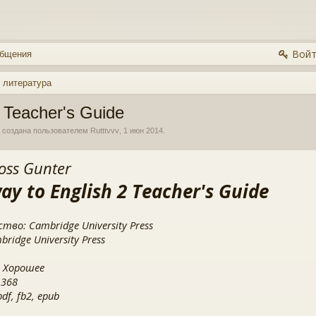
Войт
общения
 литература
 Teacher's Guide
, создана пользователем
Rutttvvv
,
1 июн 2014
.
oss Gunter
ay to English 2 Teacher's Guide
тво: Cambridge University Press
ridge University Press
 Хорошее
 368
f, fb2, epub