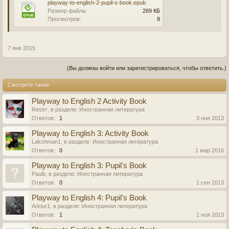
playway-to-english-2-pupil-s-book.epub
Размер файла:
269 КБ
Просмотров:
8
7 янв 2015
(Вы должны войти или зарегистрироваться, чтобы ответить.)
Смотрите также
Playway to English 2 Activity Book
Restrr
, в разделе:
Иностранная литература
Ответов:
1
3 ноя 2013
Playway to English 3: Activity Book
Lakshman1
, в разделе:
Иностранная литература
Ответов:
0
1 мар 2016
Playway to English 3: Pupil's Book
Paulb
, в разделе:
Иностранная литература
Ответов:
0
1 сен 2013
Playway to English 4: Pupil's Book
Arktur1
, в разделе:
Иностранная литература
Ответов:
1
1 ноя 2013