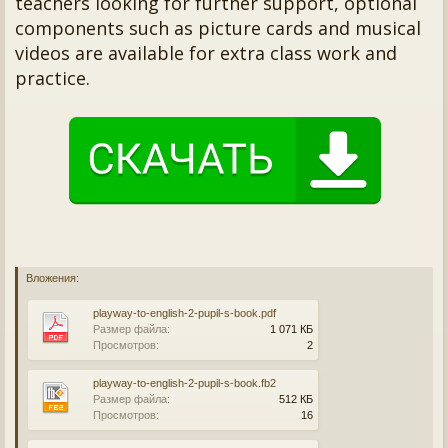
teachers looking for further support, optional
components such as picture cards and musical
videos are available for extra class work and
practice.
Вложения:
playway-to-english-2-pupil-s-book.pdf
Размер файла:
1 071 КБ
Просмотров:
2
playway-to-english-2-pupil-s-book.fb2
Размер файла:
512 КБ
Просмотров:
16