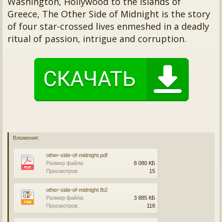
Washington, Hollywood to the islands of
Greece, The Other Side of Midnight is the story
of four star-crossed lives enmeshed in a deadly
ritual of passion, intrigue and corruption.
Вложения:
other-side-of-midnight.pdf
Размер файла:
8 080 КБ
Просмотров:
15
other-side-of-midnight.fb2
Размер файла:
3 885 КБ
Просмотров:
118