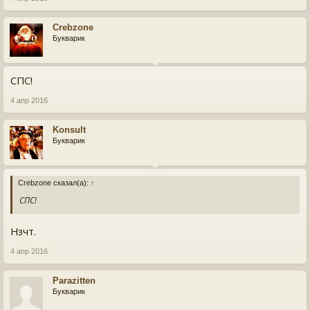
Crebzone
Букварик
СПС!
4 апр 2016
Konsult
Букварик
Crebzone сказал(а):
↑
СПС!
Нзчт.
4 апр 2016
Parazitten
Букварик