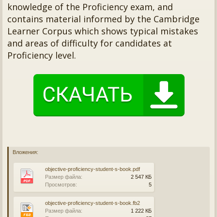
knowledge of the Proficiency exam, and
contains material informed by the Cambridge
Learner Corpus which shows typical mistakes
and areas of difficulty for candidates at
Proficiency level.
Вложения:
objective-proficiency-student-s-book.pdf
Размер файла:
2 547 КБ
Просмотров:
5
objective-proficiency-student-s-book.fb2
Размер файла:
1 222 КБ