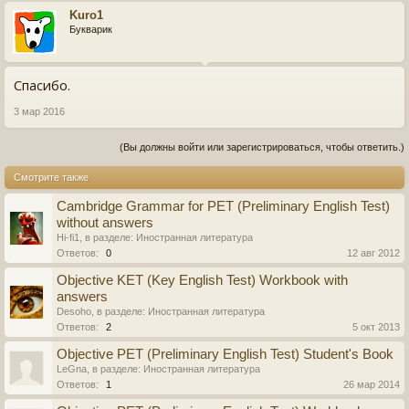
Kuro1
Букварик
Спасибо.
3 мар 2016
(Вы должны войти или зарегистрироваться, чтобы ответить.)
Смотрите также
Cambridge Grammar for PET (Preliminary English Test)
without answers
Hi-fi1
, в разделе:
Иностранная литература
Ответов:
0
12 авг 2012
Objective KET (Key English Test) Workbook with
answers
Desoho
, в разделе:
Иностранная литература
Ответов:
2
5 окт 2013
Objective PET (Preliminary English Test) Student's Book
LeGna
, в разделе:
Иностранная литература
Ответов:
1
26 мар 2014