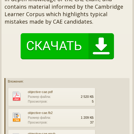
contains material informed by the Cambridge
Learner Corpus which highlights typical
mistakes made by CAE candidates.
Вложения:
objective-cae.pdf
Размер файла:
2 520 КБ
Просмотров:
5
objective-cae.fb2
Размер файла:
1 209 КБ
Просмотров:
37
objective-cae.epub