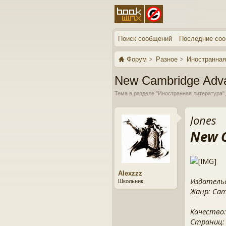
Поиск сообщений
Последние со
Форум
Разное
Иностранная
New Cambridge Adva
Тема в разделе "
Иностранная литература
"
Jones
New C
Alexzzz
Издательс
Школьник
Жанр: Camb
Качество:
Страниц: