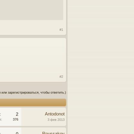
#1
#2
 или зарегистрироваться, чтобы ответить.)
Antodonot
:
2
в:
376
3 фев 2013
Roussakov