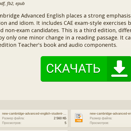
f, fb2, epub
bridge Advanced English places a strong emphasis
ion and idiom. It includes CAE exam-style exercises b
 non-exam candidates. This is a third edition, diff
by only one minor change in a reading passage. It c
edition Teacher's book and audio components.
new-cambridge-advanced-english-student-s-book.pdf
Размер файла:
2 560 КБ
Размер файла:
Просмотров:
5
Просмотров: