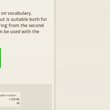
 on vocabulary,
ut is suitable both for
ering from the second
an be used with the
new-cambridge-advanced-english-student-s-book.fb2
1 229 КБ
38