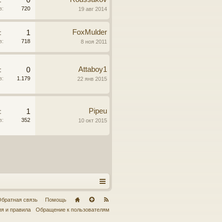
:
0
в:
720
19 авг 2014
FoxMulder
:
1
в:
718
8 ноя 2011
Attaboy1
:
0
в:
1.179
22 янв 2015
Pipeu
:
1
в:
352
10 окт 2015
братная связь
Помощь
я и правила
Обращение к пользователям