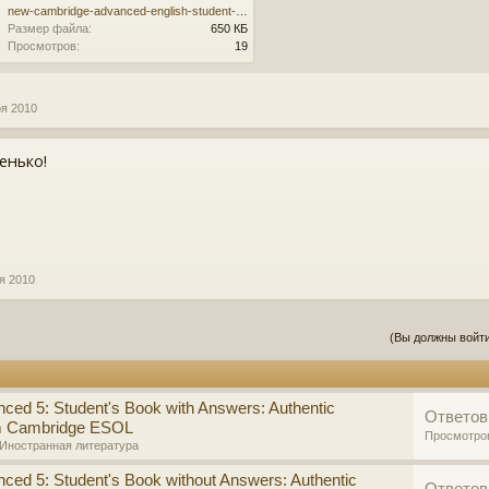
new-cambridge-advanced-english-student-s-book.epub
Размер файла:
650 КБ
Просмотров:
19
оя 2010
енько!
я 2010
(Вы должны войти
ced 5: Student's Book with Answers: Authentic
Ответов
om Cambridge ESOL
Просмотро
Иностранная литература
ced 5: Student's Book without Answers: Authentic