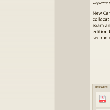
Формат: pd
New Cam
collocat
exam and
edition 
second 
Вложения: