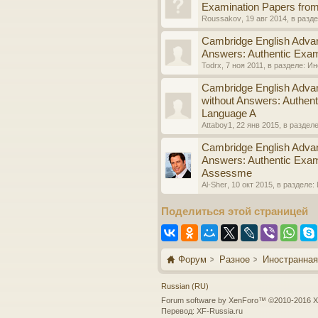
Examination Papers fr
Roussakov
,
19 авг 2014
, в разд
Cambridge English Advan
Answers: Authentic Exa
Todrx
,
7 ноя 2011
, в разделе:
Ин
Cambridge English Adva
without Answers: Authen
Language A
Attaboy1
,
22 янв 2015
, в раздел
Cambridge English Advan
Answers: Authentic Exam
Assessme
Al-Sher
,
10 окт 2015
, в разделе:
Поделиться этой страницей
Форум
Разное
Иностранная
Russian (RU)
Forum software by XenForo™
©2010-2016 X
Перевод:
XF-Russia.ru