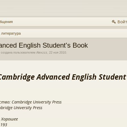
Войт
общения
 литература
nced English Student's Book
, создана пользователем
Alexzzz
,
22 ноя 2010
.
ambridge Advanced English Student
тво: Cambridge University Press
ridge University Press
 Хорошее
 193