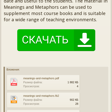
date and useful to the students. The material in
Meanings and Metaphors can be used to
supplement most course books and is suitable
for a wide range of teaching environments.
Вложения:
meanings-and-metaphors.pdf
Размер файла:
1 882 КБ
Просмотров:
4
meanings-and-metaphors.fb2
Размер файла:
902 КБ
Просмотров:
28