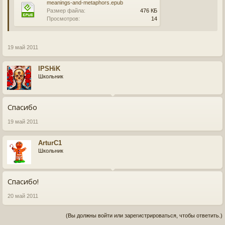
meanings-and-metaphors.epub
Размер файла:
476 КБ
Просмотров:
14
19 май 2011
IPSHiK
Школьник
Спасибо
19 май 2011
ArturC1
Школьник
Спасибо!
20 май 2011
(Вы должны войти или зарегистрироваться, чтобы ответить.)